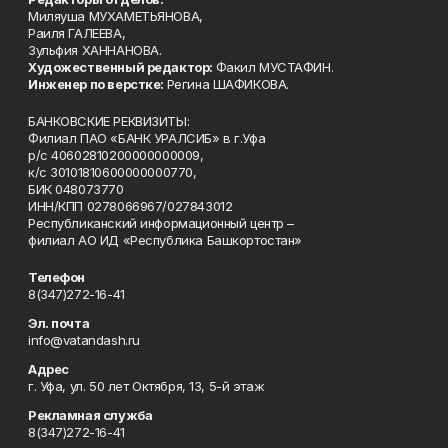
Миляуша МУХАМЕТЬЯНОВА,
Раиля ГАЛЕЕВА,
Зульфия ХАННАНОВА.
Художественный редактор:
Факил МУСТАФИН.
Инженер по верстке:
Регина ШАФИКОВА.
БАНКОВСКИЕ РЕКВИЗИТЫ:
Филиал ПАО «БАНК УРАЛСИБ» в г.Уфа
р/с 40602810200000000009,
к/с 30101810600000000770,
БИК 048073770
ИНН/КПП 0278066967/027843012
Республиканский информационный центр –
филиал АО ИД «Республика Башкортостан»
Телефон
8(347)272-16-41
Эл. почта
info@vatandash.ru
Адрес
г. Уфа, ул. 50 лет Октября, 13, 5-й этаж
Рекламная служба
8(347)272-16-41