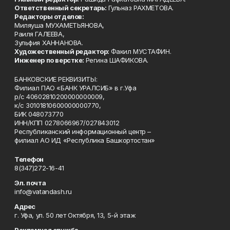
Ответственный секретарь:
Гульназ РАХМЕТОВА.
Редакторы отделов:
Миляуша МУХАМЕТЬЯНОВА,
Раиля ГАЛЕЕВА,
Зульфия ХАННАНОВА.
Художественный редактор:
Факил МУСТАФИН.
Инженер по верстке:
Регина ШАФИКОВА.
БАНКОВСКИЕ РЕКВИЗИТЫ:
Филиал ПАО «БАНК УРАЛСИБ» в г.Уфа
р/с 40602810200000000009,
к/с 30101810600000000770,
БИК 048073770
ИНН/КПП 0278066967/027843012
Республиканский информационный центр –
филиал АО ИД «Республика Башкортостан»
Телефон
8(347)272-16-41
Эл. почта
info@vatandash.ru
Адрес
г. Уфа, ул. 50 лет Октября, 13, 5-й этаж