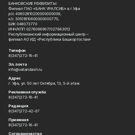
БАНКОВСКИЕ РЕКВИЗИТЫ:
Филиал ПАО «БАНК УРАЛСИБ» в г.Уфа
р/с 40602810200000000009,
к/с 30101810600000000770,
БИК 048073770
ИНН/КПП 0278066967/027843012
Республиканский информационный центр –
филиал АО ИД «Республика Башкортостан»
Телефон
8(347)272-16-41
Эл. почта
info@vatandash.ru
Адрес
г. Уфа, ул. 50 лет Октября, 13, 5-й этаж
Рекламная служба
8(347)272-16-41
Редакция
8(347)272-42-07
Приемная
8(347)272-16-41
Сотрудничество