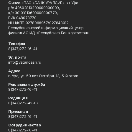
Филиал ПАО «БАНК УРАЛСИБ» в г.Уфа
р/с 40602810200000000009,
к/с 30101810600000000770,
БИК 048073770
ИНН/КПП 0278066967/027843012
Республиканский информационный центр –
филиал АО ИД «Республика Башкортостан»
Телефон
8(347)272-16-41
Эл. почта
info@vatandash.ru
Адрес
г. Уфа, ул. 50 лет Октября, 13, 5-й этаж
Рекламная служба
8(347)272-16-41
Редакция
8(347)272-42-07
Приемная
8(347)272-16-41
Сотрудничество
8(347)272-16-41