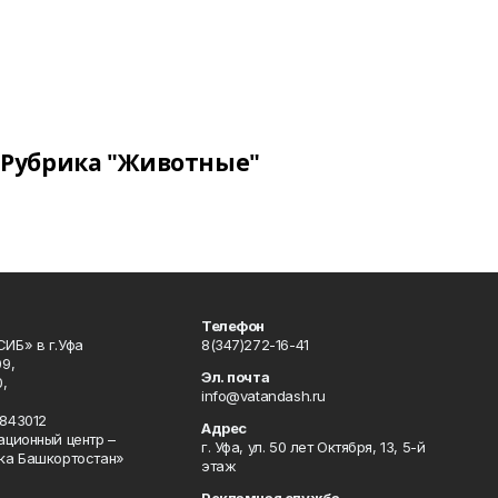
Рубрика "Животные"
Телефон
ИБ» в г.Уфа
8(347)272-16-41
9,
Эл. почта
,
info@vatandash.ru
843012
Адрес
ационный центр –
г. Уфа, ул. 50 лет Октября, 13, 5-й
ка Башкортостан»
этаж