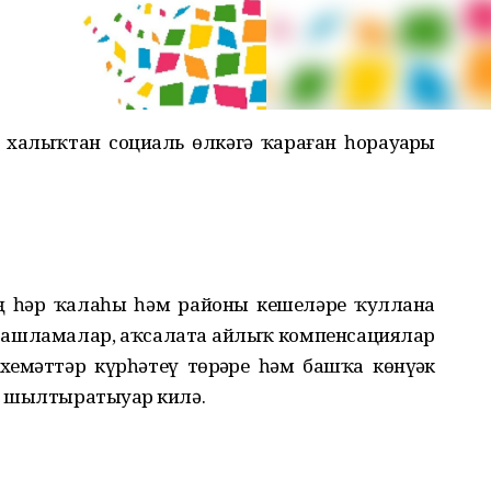
 халыҡтан социаль өлкәгә ҡараған һорауҙарҙы
ң һәр ҡалаһы һәм районы кешеләре ҡуллана
е ташламалар, аҡсалата айлыҡ компенсациялар
еҙмәттәр күрһәтеү төрҙәре һәм башҡа көнүҙәк
 шылтыратыуҙар килә.