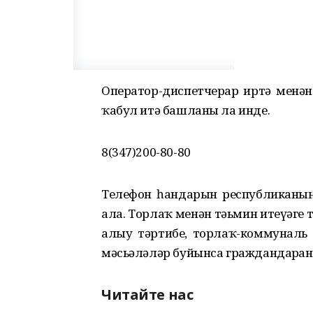
Оператор-диспетчерҙар иртә менән
ҡабул итә башланы ла инде.
8(347)200-80-80
Телефон һандарын республиканы
ала. Торлаҡ менән тәьмин итеүҙәг
алыу тәртибе, торлаҡ-коммуналь х
мәсьәләләр буйынса граждандарҙан
Читайте нас