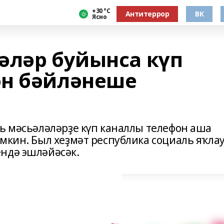
+30 °С
Антитеррор
ВК
Ясно
әләр буйынса күп
он бәйләнеше
ль мәсьәләләрҙе күп каналлы телефон аша
мкин. Был хеҙмәт республика социаль яҡла
ндә эшләйәсәк.