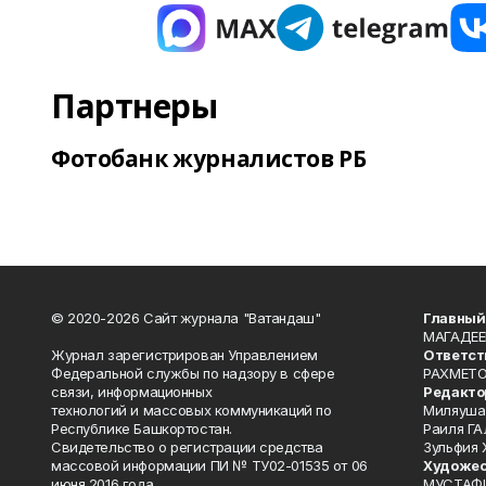
Партнеры
Фотобанк журналистов РБ
© 2020-2026 Сайт журнала "Ватандаш"
Главный
МАГАДЕЕ
Журнал зарегистрирован Управлением
Ответст
Федеральной службы по надзору в сфере
РАХМЕТО
связи, информационных
Редакто
технологий и массовых коммуникаций по
Миляуша
Республике Башкортостан.
Раиля ГА
Свидетельство о регистрации средства
Зульфия
массовой информации ПИ № ТУ02-01535 от 06
Художес
июня 2016 года.
МУСТАФ