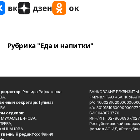
Рубрика "Еда и напитки"
 редактор:
Рашида Рафкатовна
БАНКОВСКИЕ РЕКВИЗИТЫ:
ВА.
Филиал ПАО «БАНК УРАЛС
венный секретарь:
Гульназ
р/с 4060281020000000000
ВА.
к/с 30101810600000000770
ры отделов:
БИК 048073770
 МУХАМЕТЬЯНОВА,
ИНН/КПП 0278066967/027
ЛЕЕВА,
Республиканский информ
 ХАННАНОВА.
филиал АО ИД «Республи
твенный редактор:
Факил
ИН.