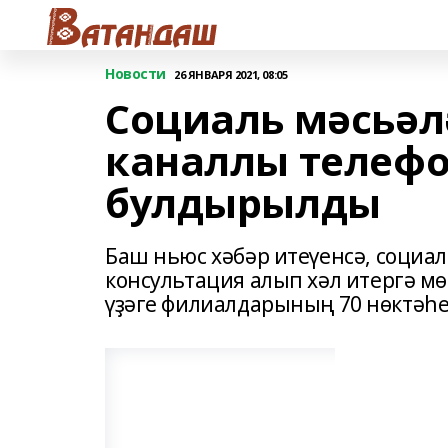
Новости
26 ЯНВАРЯ 2021, 08:05
Социаль мәсьәл
каналлы телеф
булдырылды
Баш ньюс хәбәр итеүенсә, социа
консультация алып хәл итергә мө
үҙәге филиалдарының 70 нөктәһе