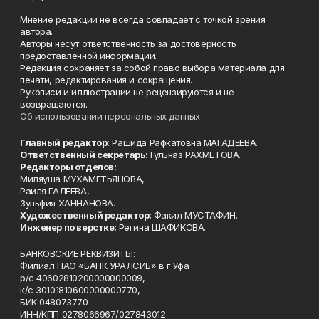
Мнение редакции не всегда совпадает с точкой зрения
автора.
Авторы несут ответственность за достоверность
предоставленной информации.
Редакция сохраняет за собой право выбора материала для
печати, редактирования и сокращения.
Рукописи и иллюстрации не рецензируются и не
возвращаются.
Об использовании персональных данных
Главный редактор:
Рашида Рафкатовна МАГАДЕЕВА.
Ответственный секретарь:
Гульназ РАХМЕТОВА.
Редакторы отделов:
Миляуша МУХАМЕТЬЯНОВА,
Раиля ГАЛЕЕВА,
Зульфия ХАННАНОВА.
Художественный редактор:
Факил МУСТАФИН.
Инженер по верстке:
Регина ШАФИКОВА.
БАНКОВСКИЕ РЕКВИЗИТЫ:
Филиал ПАО «БАНК УРАЛСИБ» в г.Уфа
р/с 40602810200000000009,
к/с 30101810600000000770,
БИК 048073770
ИНН/КПП 0278066967/027843012