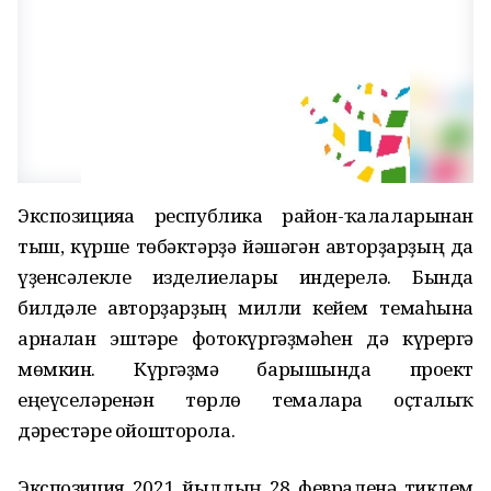
Экспозицияға республика район-ҡалаларынан
тыш, күрше төбәктәрҙә йәшәгән авторҙарҙың да
үҙенсәлекле изделиелары индерелә. Бында
билдәле авторҙарҙың милли кейем темаһына
арналған эштәре фотокүргәҙмәһен дә күрергә
мөмкин. Күргәҙмә барышында проект
еңеүселәренән төрлө темаларға оҫталыҡ
дәрестәре ойошторола.
Экспозиция 2021 йылдың 28 февраленә тиклем