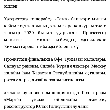
эшләй.
Хәтерегеҙгә төшөрәбеҙ, «Тамға» башҡорт милли
кейеме оҫталарының халыҡ-ара конкурсы тәүге
тапҡыр 2020 йылда уҙғарылды. Проекттың
маҡсаты — милли кейемдең үҙенсәлекле
ҡиммәттәренә иғтибарҙы йәлеп итеү.
Проекттың финалында Өфө, Туймазы ҡалалары,
Салауат районы, Силәбе, Ҡурған өлкәләре, Мәскәү
ҡалаһы һәм Ҡаҙағстан Республикаһы оҫталары,
рәссамдары, дизайнерҙары ҡатнашты.
«Реконструкция» номинацияһында Гран-приҙы
«Мәргән уҡсы» ойошмаһы етәксеһе,
реконструктор Юлай Ғәлиуллин яуланы.