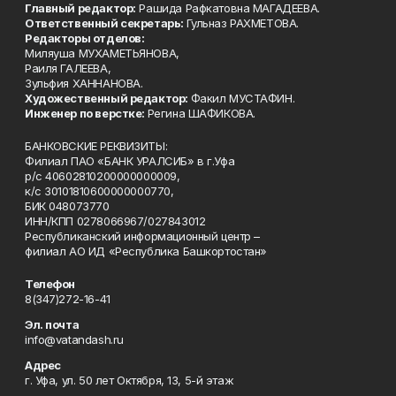
Главный редактор:
Рашида Рафкатовна МАГАДЕЕВА.
Ответственный секретарь:
Гульназ РАХМЕТОВА.
Редакторы отделов:
Миляуша МУХАМЕТЬЯНОВА,
Раиля ГАЛЕЕВА,
Зульфия ХАННАНОВА.
Художественный редактор:
Факил МУСТАФИН.
Инженер по верстке:
Регина ШАФИКОВА.
БАНКОВСКИЕ РЕКВИЗИТЫ:
Филиал ПАО «БАНК УРАЛСИБ» в г.Уфа
р/с 40602810200000000009,
к/с 30101810600000000770,
БИК 048073770
ИНН/КПП 0278066967/027843012
Республиканский информационный центр –
филиал АО ИД «Республика Башкортостан»
Телефон
8(347)272-16-41
Эл. почта
info@vatandash.ru
Адрес
г. Уфа, ул. 50 лет Октября, 13, 5-й этаж