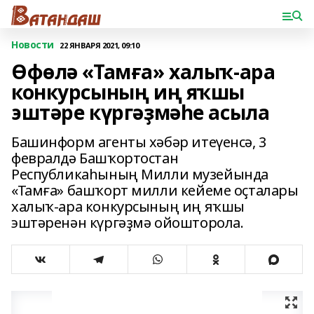
Новости
22 ЯНВАРЯ 2021, 09:10
Өфөлә «Тамға» халыҡ-ара
конкурсының иң яҡшы
эштәре күргәҙмәһе асыла
Башинформ агенты хәбәр итеүенсә, 3
февралдә Башҡортостан
Республикаһының Милли музейында
«Тамға» башҡорт милли кейеме оҫталары
халыҡ-ара конкурсының иң яҡшы
эштәренән күргәҙмә ойошторола.