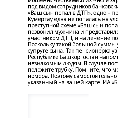
мошенничествами.В их числе за
под видом сотрудников банковск
«Ваш сын попал в ДТП», одно – 
Кумертау едва не попалась на у
преступной схеме «Ваш сын попал
позвонил мужчина и представился
участником ДТП, и на лечение п
Поскольку такой большой суммы 
супруге сына. Так пенсионерка у
Республике Башкортостан напоми
незнакомым людям. В случае пост
положите трубку. Помните, что 
номера. Поэтому самостоятельно
указанный на вашей карте. ИА 