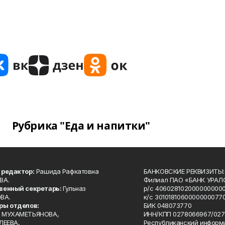
Рубрика "Еда и напитки"
 редактор:
Рашида Рафкатовна
БАНКОВСКИЕ РЕКВИЗИТЫ:
ВА.
Филиал ПАО «БАНК УРАЛС
венный секретарь:
Гульназ
р/с 4060281020000000000
ВА.
к/с 30101810600000000770
ры отделов:
БИК 048073770
 МУХАМЕТЬЯНОВА,
ИНН/КПП 0278066967/027
ЛЕЕВА,
Республиканский информ