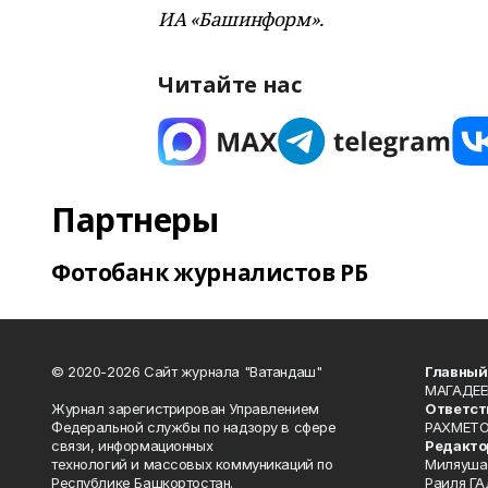
ИА «Башинформ».
Читайте нас
Партнеры
Фотобанк журналистов РБ
© 2020-2026 Сайт журнала "Ватандаш"
Главный
МАГАДЕЕ
Журнал зарегистрирован Управлением
Ответст
Федеральной службы по надзору в сфере
РАХМЕТО
связи, информационных
Редакто
технологий и массовых коммуникаций по
Миляуша
Республике Башкортостан.
Раиля ГА