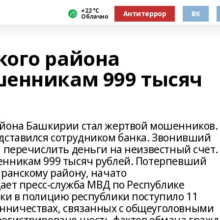
+22 °С
Антитеррор
ВК
Облачно
ого района
енникам 999 тысяч
айона Башкирии стал жертвой мошенников.
дставился сотрудником банка. Звонивший
 перечислить деньги на неизвестный счет.
енникам 999 тысяч рублей. Потерпевший
аранскому району, начато
щает пресс-служба МВД по Республике
ки в полицию республики поступило 11
ничествах, связанных с общеуголовными