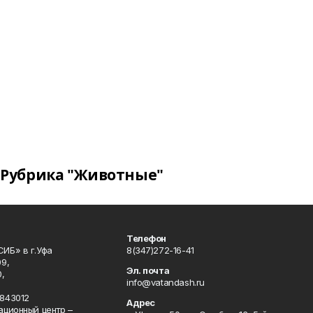
Рубрика "Животные"
Телефон
ИБ» в г.Уфа
8(347)272-16-41
9,
Эл. почта
,
info@vatandash.ru
843012
Адрес
ационный центр –