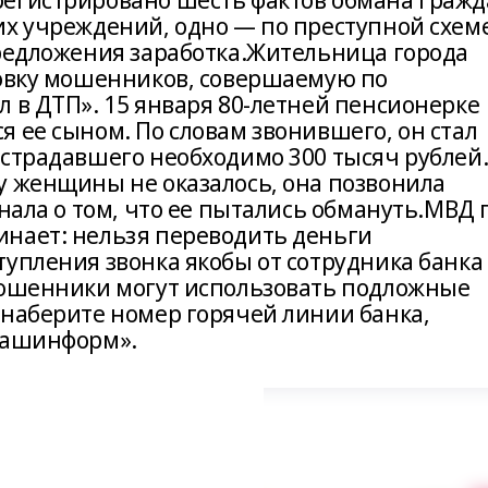
регистрировано шесть фактов обмана граж
их учреждений, одно — по преступной схем
предложения заработка.Жительница города
ловку мошенников, совершаемую по
 в ДТП». 15 января 80-летней пенсионерке
 ее сыном. По словам звонившего, он стал
острадавшего необходимо 300 тысяч рублей
у женщины не оказалось, она позвонила
знала о том, что ее пытались обмануть.МВД 
нает: нельзя переводить деньги
упления звонка якобы от сотрудника банка 
мошенники могут использовать подложные
 наберите номер горячей линии банка,
«Башинформ».