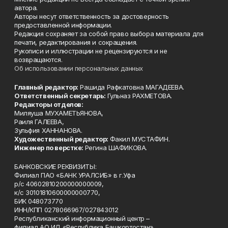
автора.
Авторы несут ответственность за достоверность
предоставленной информации.
Редакция сохраняет за собой право выбора материала для
печати, редактирования и сокращения.
Рукописи и иллюстрации не рецензируются и не
возвращаются.
Об использовании персональных данных
Главный редактор:
Рашида Рафкатовна МАГАДЕЕВА.
Ответственный секретарь:
Гульназ РАХМЕТОВА.
Редакторы отделов:
Миляуша МУХАМЕТЬЯНОВА,
Раиля ГАЛЕЕВА,
Зульфия ХАННАНОВА.
Художественный редактор:
Факил МУСТАФИН.
Инженер по верстке:
Регина ШАФИКОВА.
БАНКОВСКИЕ РЕКВИЗИТЫ:
Филиал ПАО «БАНК УРАЛСИБ» в г.Уфа
р/с 40602810200000000009,
к/с 30101810600000000770,
БИК 048073770
ИНН/КПП 0278066967/027843012
Республиканский информационный центр –
филиал АО ИД «Республика Башкортостан»