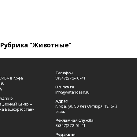
Рубрика "Животные"
Телефон
ИБ» в г.Уфа
8(347)272-16-41
9,
Эл. почта
,
info@vatandash.ru
843012
Адрес
ационный центр –
г. Уфа, ул. 50 лет Октября, 13, 5-й
ка Башкортостан»
этаж
Рекламная служба
8(347)272-16-41
Редакция