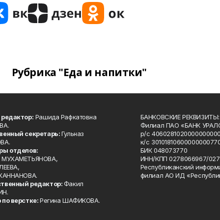
Рубрика "Еда и напитки"
 редактор:
Рашида Рафкатовна
БАНКОВСКИЕ РЕКВИЗИТЫ:
ВА.
Филиал ПАО «БАНК УРАЛС
венный секретарь:
Гульназ
р/с 4060281020000000000
ВА.
к/с 30101810600000000770
ры отделов:
БИК 048073770
 МУХАМЕТЬЯНОВА,
ИНН/КПП 0278066967/027
ЛЕЕВА,
Республиканский информ
 ХАННАНОВА.
филиал АО ИД «Республи
твенный редактор:
Факил
ИН.
 по верстке:
Регина ШАФИКОВА.