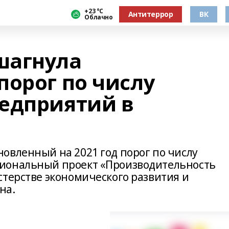
+23 °С
Антитеррор
ВК
Облачно
шагнула
порог по числу
едприятий в
овленный на 2021 год порог по числу
иональный проект «Производительность
стерстве экономического развития и
на.