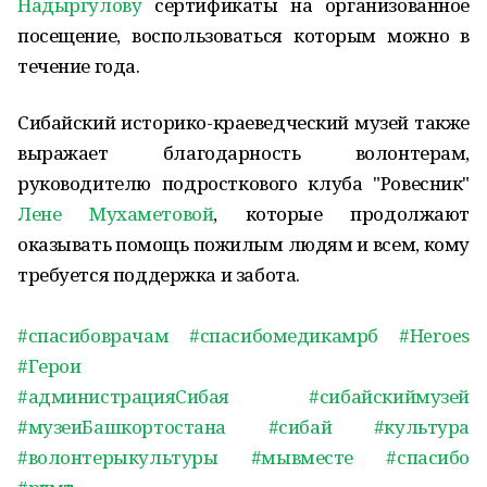
Надыргулову
сертификаты на организованное
посещение, воспользоваться которым можно в
течение года.
Сибайский историко-краеведческий музей также
выражает благодарность волонтерам,
руководителю подросткового клуба "Ровесник"
Лене Мухаметовой
, которые продолжают
оказывать помощь пожилым людям и всем, кому
требуется поддержка и забота.
#спасибоврачам
#спасибомедикамрб
#Heroes
#Герои
#администрацияСибая
#сибайскиймузей
#музеиБашкортостана
#сибай
#культура
#волонтерыкультуры
#мывместе
#спасибо