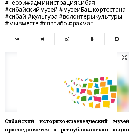
#Герои#администрацияСибая
#сибайскиймузей #музеиБашкортостана
#сибай #культура #волонтерыкультуры
#мывместе #спасибо #рәхмәт
Сибайский историко-краеведческий музей
присоединяется к республиканской акции