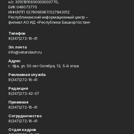
к/с 30101810600000000770,
БИК 048073770
ИНН/КПП 0278066967/027843012
Республиканский информационный центр –
филиал АО ИД «Республика Башкортостан»
Телефон
8(347)272-16-41
Эл. почта
info@vatandash.ru
Адрес
г. Уфа, ул. 50 лет Октября, 13, 5-й этаж
Рекламная служба
8(347)272-16-41
Редакция
8(347)272-42-07
Приемная
8(347)272-16-41
Сотрудничество
8(347)272-16-41
Отдел кадров