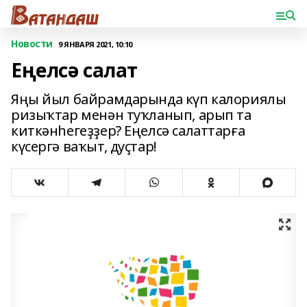
Новости
9 ЯНВАРЯ 2021, 10:10
Еңелсә салат
Яңы йыл байрамдарында күп калориялы
ризыҡтар менән туҡланып, арып та
киткәнһегеҙҙер? Еңелсә салаттарға
күсергә ваҡыт, дуҫтар!