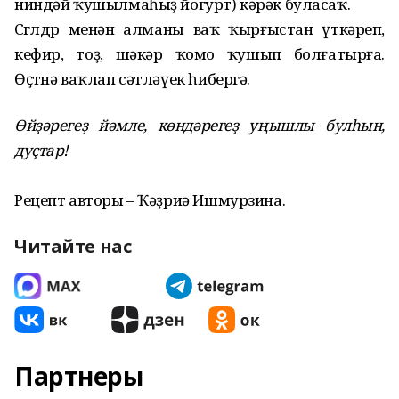
ниндәй ҡушылмаһыҙ йогурт) кәрәк буласаҡ.
Сөгөлдөр менән алманы ваҡ ҡырғыстан үткәреп,
кефир, тоҙ, шәкәр ҡомо ҡушып болғатырға.
Өҫтөнә ваҡлап сәтләүек һибергә.
Өйҙәрегеҙ йәмле, көндәрегеҙ уңышлы булһын,
дуҫтар!
Рецепт авторы – Ҡәҙриә Ишмурзина.
Читайте нас
Партнеры