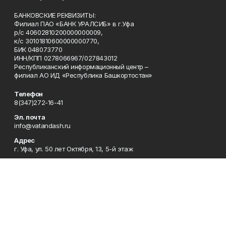
БАНКОВСКИЕ РЕКВИЗИТЫ:
Филиал ПАО «БАНК УРАЛСИБ» в г.Уфа
р/с 40602810200000000009,
к/с 30101810600000000770,
БИК 048073770
ИНН/КПП 0278066967/027843012
Республиканский информационный центр –
филиал АО ИД «Республика Башкортостан»
Телефон
8(347)272-16-41
Эл. почта
info@vatandash.ru
Адрес
г. Уфа, ул. 50 лет Октября, 13, 5-й этаж
Рекламная служба
8(347)272-16-41
Редакция
8(347)272-42-07
Приемная
8(347)272-16-41