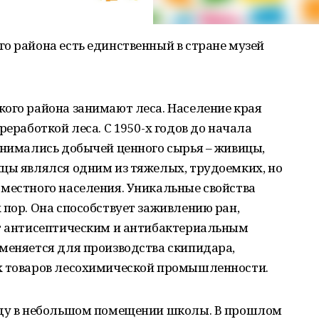
о района есть единственный в стране музей
кого района занимают леса. Население края
реработкой леса. С 1950-х годов до начала
анимались добычей ценного сырья – живицы,
ицы являлся одним из тяжелых, трудоемких, но
 местного населения. Уникальные свойства
 пор. Она способствует заживлению ран,
ет антисептическим и антибактериальным
меняется для производства скипидара,
х товаров лесохимической промышленности.
оду в небольшом помещении школы. В прошлом