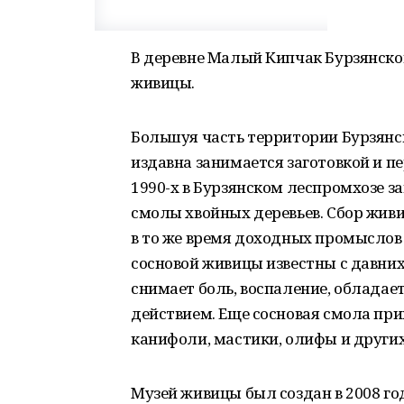
В деревне Малый Кипчак Бурзянског
живицы.
Большуя часть территории Бурзянс
издавна занимается заготовкой и пе
1990-х в Бурзянском леспромхозе з
смолы хвойных деревьев. Сбор жив
в то же время доходных промыслов
сосновой живицы известны с давних
снимает боль, воспаление, облада
действием. Еще сосновая смола при
канифоли, мастики, олифы и други
Музей живицы был создан в 2008 г