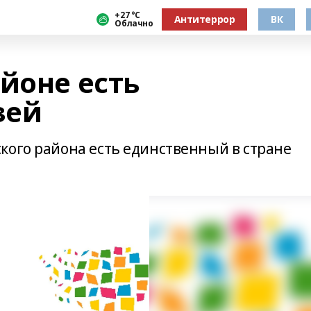
+27 °С
Антитеррор
ВК
Облачно
йоне есть
зей
кого района есть единственный в стране