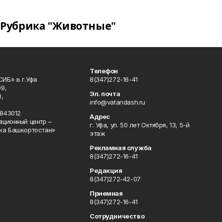
Рубрика "Животные"
Телефон
ИБ» в г.Уфа
8(347)272-16-41
9,
Эл. почта
,
info@vatandash.ru
843012
Адрес
ационный центр –
г. Уфа, ул. 50 лет Октября, 13, 5-й
ка Башкортостан»
этаж
Рекламная служба
8(347)272-16-41
Редакция
8(347)272-42-07
Приемная
8(347)272-16-41
Сотрудничество