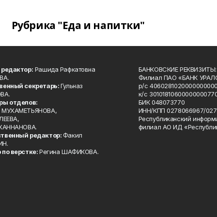
Рубрика "Еда и напитки"
 редактор:
Рашида Рафкатовна
БАНКОВСКИЕ РЕКВИЗИТЫ:
ВА.
Филиал ПАО «БАНК УРАЛС
венный секретарь:
Гульназ
р/с 4060281020000000000
ВА.
к/с 30101810600000000770
ры отделов:
БИК 048073770
 МУХАМЕТЬЯНОВА,
ИНН/КПП 0278066967/027
ЛЕЕВА,
Республиканский информ
 ХАННАНОВА.
филиал АО ИД «Республи
твенный редактор:
Факил
ИН.
 по верстке:
Регина ШАФИКОВА.