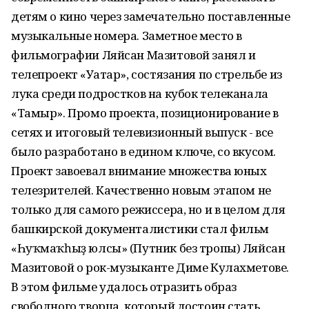
детям о кино через замечательно поставленные
музыкальные номера. Заметное место в
фильмографии Ляйсан Мазитовой занял и
телепроект «Уғатар», состязания по стрельбе из
лука среди подростков на кубок телеканала
«Тамыр». Промо проекта, позиционирование в
сетях и итоговый телевизионный выпуск - все
было разработано в едином ключе, со вкусом.
Проект завоевал внимание множества юных
телезрителей. Качественно новым этапом не
только для самого режиссера, но и в целом для
башкирской документалистики стал фильм
«Һуҡмаҡһыҙ юлсы» (Путник без тропы) Ляйсан
Мазитовой о рок-музыканте Диме Кулахметове.
В этом фильме удалось отразить образ
свободного творца, который достоин стать