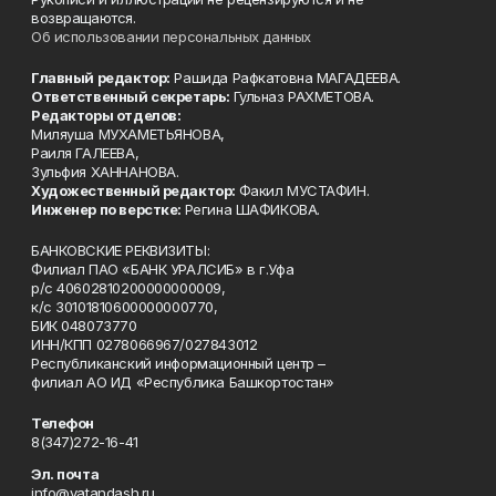
возвращаются.
Об использовании персональных данных
Главный редактор:
Рашида Рафкатовна МАГАДЕЕВА.
Ответственный секретарь:
Гульназ РАХМЕТОВА.
Редакторы отделов:
Миляуша МУХАМЕТЬЯНОВА,
Раиля ГАЛЕЕВА,
Зульфия ХАННАНОВА.
Художественный редактор:
Факил МУСТАФИН.
Инженер по верстке:
Регина ШАФИКОВА.
БАНКОВСКИЕ РЕКВИЗИТЫ:
Филиал ПАО «БАНК УРАЛСИБ» в г.Уфа
р/с 40602810200000000009,
к/с 30101810600000000770,
БИК 048073770
ИНН/КПП 0278066967/027843012
Республиканский информационный центр –
филиал АО ИД «Республика Башкортостан»
Телефон
8(347)272-16-41
Эл. почта
info@vatandash.ru