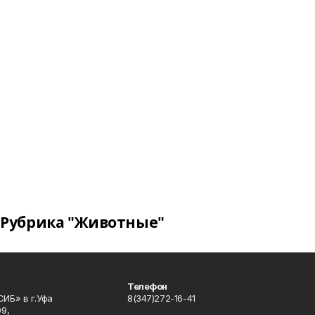
Рубрика "Животные"
Телефон
ИБ» в г.Уфа
8(347)272-16-41
9,