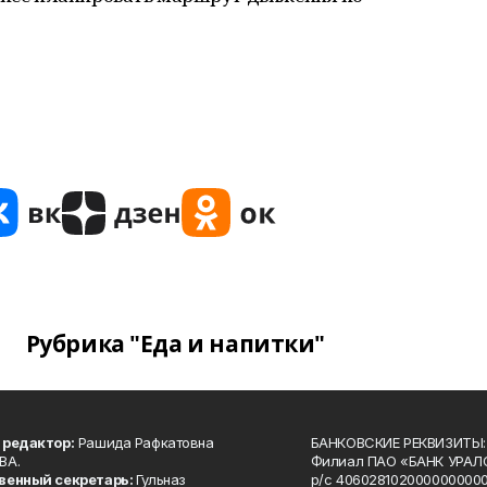
Рубрика "Еда и напитки"
 редактор:
Рашида Рафкатовна
БАНКОВСКИЕ РЕКВИЗИТЫ:
ВА.
Филиал ПАО «БАНК УРАЛС
венный секретарь:
Гульназ
р/с 4060281020000000000