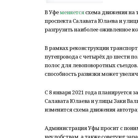
В Уфе
меняется
схема движения на т
проспекта Салавата Юлаева и улицы
разгрузить наиболее оживленное ю
В рамках реконструкции транспорт
путепровода с четырёх до шести по
полос для левоповоротных съездов.
способность развязки может увелич
С 8 января 2021 года планируется 
Салавата Юлаева и улицы Заки Вали
изменится схема движения автотра
Администрация Уфы просит с пони
неудобствам, а также советуют за