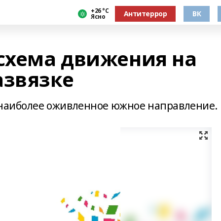
+26 °С
Антитеррор
ВК
Ясно
 схема движения на
азвязке
 наиболее оживленное южное направление.