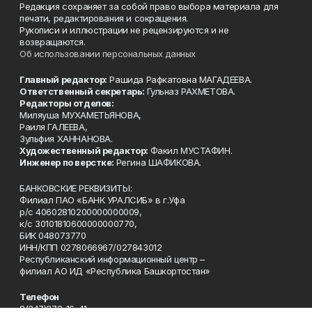
Редакция сохраняет за собой право выбора материала для
печати, редактирования и сокращения.
Рукописи и иллюстрации не рецензируются и не
возвращаются.
Об использовании персональных данных
Главный редактор:
Рашида Рафкатовна МАГАДЕЕВА.
Ответственный секретарь:
Гульназ РАХМЕТОВА.
Редакторы отделов:
Миляуша МУХАМЕТЬЯНОВА,
Раиля ГАЛЕЕВА,
Зульфия ХАННАНОВА.
Художественный редактор:
Факил МУСТАФИН.
Инженер по верстке:
Регина ШАФИКОВА.
БАНКОВСКИЕ РЕКВИЗИТЫ:
Филиал ПАО «БАНК УРАЛСИБ» в г.Уфа
р/с 40602810200000000009,
к/с 30101810600000000770,
БИК 048073770
ИНН/КПП 0278066967/027843012
Республиканский информационный центр –
филиал АО ИД «Республика Башкортостан»
Телефон
8(347)272-16-41