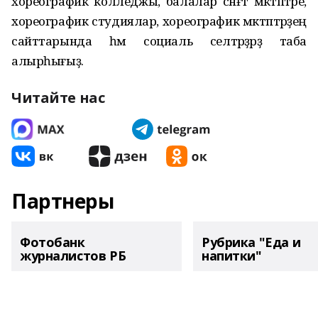
хореографик колледжы, балалар сәнғәт мәктәптәре,
хореографик студиялар, хореографик мәктәптәрҙең
сайттарында һәм социаль селтәрҙәрҙә таба
алырһығыҙ.
Читайте нас
Партнеры
Фотобанк
Рубрика "Еда и
журналистов РБ
напитки"