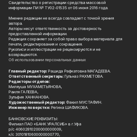
Свидетельство о регистрации средства массовой
информации ПИ № ТУ02-01535 от 06 июня 2016 года.
Мнение редакции не всегда совпадает с точкой зрения
автора.
Авторы несут ответственность за достоверность
предоставленной информации.
Редакция сохраняет за собой право выбора материала для
печати, редактирования и сокращения.
Рукописи и иллюстрации не рецензируются и не
возвращаются.
Об использовании персональных данных
Главный редактор:
Рашида Рафкатовна МАГАДЕЕВА.
Ответственный секретарь:
Гульназ РАХМЕТОВА.
Редакторы отделов:
Миляуша МУХАМЕТЬЯНОВА,
Раиля ГАЛЕЕВА,
Зульфия ХАННАНОВА.
Художественный редактор:
Факил МУСТАФИН.
Инженер по верстке:
Регина ШАФИКОВА.
БАНКОВСКИЕ РЕКВИЗИТЫ:
Филиал ПАО «БАНК УРАЛСИБ» в г.Уфа
р/с 40602810200000000009,
к/с 30101810600000000770,