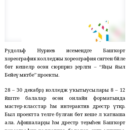
Рудольф Нуриев исемендәге Башҡорт
хореографик колледжы хореография сәнғәтенә бәйле
бөтә кешеләр өсөн сюрприз әҙерләгән – “Яңы йыл
Бейеү мәктәбе” проекты.
28 – 30 декабрҙә колледж уҡытыусылары 8 – 12
йәштәге балалар өсөн онлайн форматында
мастер-класстар һәм интерактив дәрестәр үткәрә.
Был проектта теләге булған бөтә кеше лә ҡатнаша
ала. Афишаларҙы һәм дәрестәр теҙмәһен Башҡорт