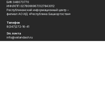
БИК 048073770
ИНН/КПП 0278066967/027843012
Республиканский информационный центр –
филиал АО ИД «Республика Башкортостан»
Телефон
8(347)272-16-41
Эл. почта
info@vatandash.ru
Адрес
г. Уфа, ул. 50 лет Октября, 13, 5-й этаж
Рекламная служба
8(347)272-16-41
Редакция
8(347)272-42-07
Приемная
8(347)272-16-41
Сотрудничество
8(347)272-16-41
Отдел кадров
8(347)272-42-07