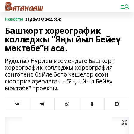
Новости
28 ДЕКАБРЯ 2020, 07:40
Башҡорт хореографик
колледжы “Яңы йыл Бейеү
мәктәбе”н аса.
Рудольф Нуриев исемендәге Башҡорт
хореографик колледжы хореография
сәнғәтенә бәйле бөтә кешеләр өсөн
сюрприз әҙерләгән – “Яңы йыл Бейеү
мәктәбе” проекты.