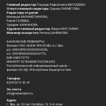
Главный редактор:
Рашида Рафкатовна МАГАДЕЕВА.
Ответственный секретарь:
Гульназ РАХМЕТОВА.
Редакторы отделов:
Миляуша МУХАМЕТЬЯНОВА,
Раиля ГАЛЕЕВА,
Зульфия ХАННАНОВА.
Художественный редактор:
Факил МУСТАФИН.
Инженер по верстке:
Регина ШАФИКОВА.
БАНКОВСКИЕ РЕКВИЗИТЫ:
Филиал ПАО «БАНК УРАЛСИБ» в г.Уфа
р/с 40602810200000000009,
к/с 30101810600000000770,
БИК 048073770
ИНН/КПП 0278066967/027843012
Республиканский информационный центр –
филиал АО ИД «Республика Башкортостан»
Телефон
8(347)272-16-41
Эл. почта
info@vatandash.ru
Адрес
г. Уфа, ул. 50 лет Октября, 13, 5-й этаж