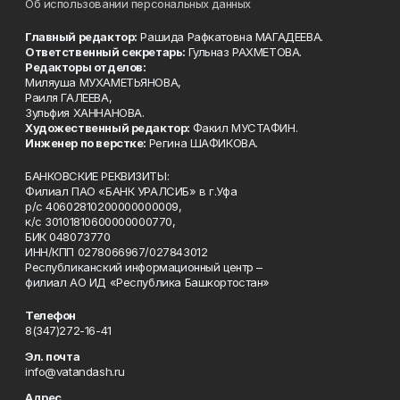
Об использовании персональных данных
Главный редактор:
Рашида Рафкатовна МАГАДЕЕВА.
Ответственный секретарь:
Гульназ РАХМЕТОВА.
Редакторы отделов:
Миляуша МУХАМЕТЬЯНОВА,
Раиля ГАЛЕЕВА,
Зульфия ХАННАНОВА.
Художественный редактор:
Факил МУСТАФИН.
Инженер по верстке:
Регина ШАФИКОВА.
БАНКОВСКИЕ РЕКВИЗИТЫ:
Филиал ПАО «БАНК УРАЛСИБ» в г.Уфа
р/с 40602810200000000009,
к/с 30101810600000000770,
БИК 048073770
ИНН/КПП 0278066967/027843012
Республиканский информационный центр –
филиал АО ИД «Республика Башкортостан»
Телефон
8(347)272-16-41
Эл. почта
info@vatandash.ru
Адрес