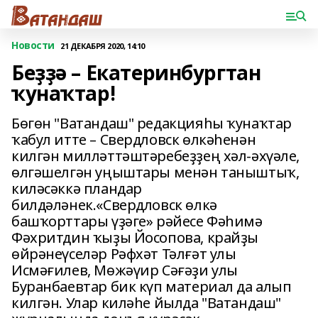
Новости
21 ДЕКАБРЯ 2020, 14:10
Беҙҙә – Екатеринбургтан
ҡунаҡтар!
Бөгөн "Ватандаш" редакцияһы ҡунаҡтар
ҡабул итте – Свердловск өлкәһенән
килгән милләттәштәребеҙҙең хәл-әхүәле,
өлгәшелгән уңыштары менән таныштыҡ,
киләсәккә пландар
билдәләнек.«Свердловск өлкә
башҡорттары үҙәге» рәйесе Фәһимә
Фәхритдин ҡыҙы Йосопова, крайҙы
өйрәнеүселәр Рәфхәт Тәлғәт улы
Исмәғилев, Мөжәүир Сәғәҙи улы
Буранбаевтар бик күп материал да алып
килгән. Улар киләһе йылда "Ватандаш"