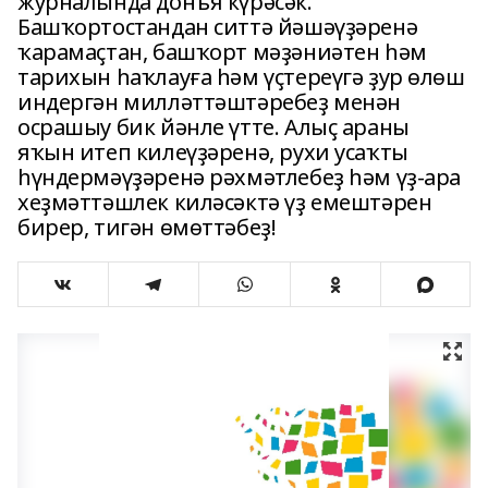
журналында донъя күрәсәк.
Башҡортостандан ситтә йәшәүҙәренә
ҡарамаҫтан, башҡорт мәҙәниәтен һәм
тарихын һаҡлауға һәм үҫтереүгә ҙур өлөш
индергән милләттәштәребеҙ менән
осрашыу бик йәнле үтте. Алыҫ араны
яҡын итеп килеүҙәренә, рухи усаҡты
һүндермәүҙәренә рәхмәтлебеҙ һәм үҙ-ара
хеҙмәттәшлек киләсәктә үҙ емештәрен
бирер, тигән өмөттәбеҙ!