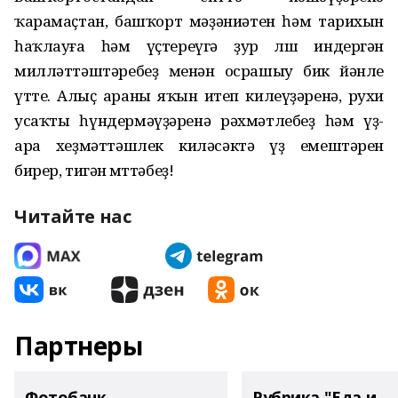
ҡарамаҫтан, башҡорт мәҙәниәтен һәм тарихын
һаҡлауға һәм үҫтереүгә ҙур өлөш индергән
милләттәштәребеҙ менән осрашыу бик йәнле
үтте. Алыҫ араны яҡын итеп килеүҙәренә, рухи
усаҡты һүндермәүҙәренә рәхмәтлебеҙ һәм үҙ-
ара хеҙмәттәшлек киләсәктә үҙ емештәрен
бирер, тигән өмөттәбеҙ!
Читайте нас
Партнеры
Фотобанк
Рубрика "Еда и