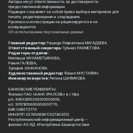
Авторы несут ответственность за достоверность
предоставленной информации.
Редакция сохраняет за собой право выбора материала для
печати, редактирования и сокращения.
Рукописи и иллюстрации не рецензируются и не
возвращаются.
Об использовании персональных данных
Главный редактор:
Рашида Рафкатовна МАГАДЕЕВА.
Ответственный секретарь:
Гульназ РАХМЕТОВА.
Редакторы отделов:
Миляуша МУХАМЕТЬЯНОВА,
Раиля ГАЛЕЕВА,
Зульфия ХАННАНОВА.
Художественный редактор:
Факил МУСТАФИН.
Инженер по верстке:
Регина ШАФИКОВА.
БАНКОВСКИЕ РЕКВИЗИТЫ:
Филиал ПАО «БАНК УРАЛСИБ» в г.Уфа
р/с 40602810200000000009,
к/с 30101810600000000770,
БИК 048073770
ИНН/КПП 0278066967/027843012
Республиканский информационный центр –
филиал АО ИД «Республика Башкортостан»