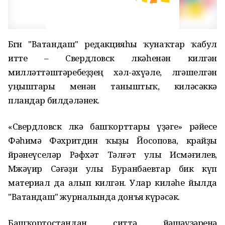
Бөгөн "Ватандаш" редакцияһы ҡунаҡтар ҡабул
итте – Свердловск өлкәһенән килгән
милләттәштәребеҙҙең хәл-әхүәле, өлгәшелгән
уңыштары менән таныштыҡ, киләсәккә
пландар билдәләнек.
«Свердловск өлкә башҡорттары үҙәге» рәйесе
Фәһимә Фәхритдин ҡыҙы Йосопова, крайҙы
өйрәнеүселәр Рәфхәт Тәлғәт улы Исмәғилев,
Мөжәүир Сәғәҙи улы Буранбаевтар бик күп
материал да алып килгән. Улар киләһе йылда
"Ватандаш" журналында донъя күрәсәк.
Башҡортостандан ситтә йәшәүҙәренә