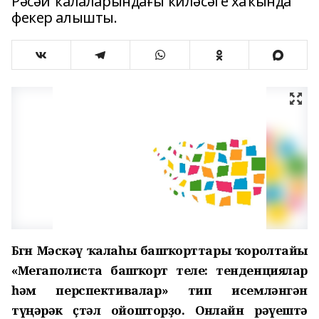
Рәсәй ҡалаларындағы киләсәге хаҡында
фекер алышты.
Бөгөн Мәскәү ҡалаһы башҡорттары ҡоролтайы
«Мегаполиста башҡорт теле: тенденциялар
һәм перспективалар» тип исемләнгән
түңәрәк өҫтәл ойошторҙо. Онлайн рәүештә