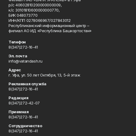
р/с 40602810200000000009,
к/с 30101810600000000770,
БИК 048073770
ИНН/КПП 0278066967/027843012
Республиканский информационный центр –
филиал АО ИД «Республика Башкортостан»
Телефон
8(347)272-16-41
Эл. почта
info@vatandash.ru
Адрес
г. Уфа, ул. 50 лет Октября, 13, 5-й этаж
Рекламная служба
8(347)272-16-41
Редакция
8(347)272-42-07
Приемная
8(347)272-16-41
Сотрудничество
8(347)272-16-41