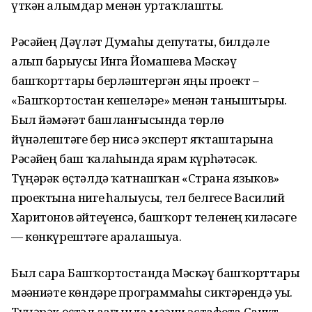
үткән алымдар менән уртаҡлашты.
Рәсәйҙең Дәүләт Думаһы депутаты, билдәле
алып барыусы Инга Йомашева Мәскәү
башҡорттары берләштергән яңы проект –
«Башҡортостан кешеләре» менән таныштырҙы.
Был йәмәғәт башланғысында төрлө
йүнәлештәге бер нисә эксперт яҡташтарына
Рәсәйҙең баш ҡалаһында ярҙам күрһәтәсәк.
Түңәрәк өҫтәлдә ҡатнашҡан «Страна языков»
проектына нигеҙ һалыусы, тел белгесе Василий
Харитонов әйтеүенсә, башҡорт теленең киләсәге
— көнкүрештәге аралашыуҙа.
Был сара Башҡортостанда Мәскәү башҡорттары
мәҙәниәте көндәре программаһы сиктәрендә уҙҙы.
Түңәрәк өҫтәл аҙағында мәҙәни эстафета Санкт-