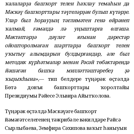
ҡалаларҙа башҡорт телен һаҡлау темаһын да
Мәскәү башҡорттары тәүгеләрҙән булып күтәрҙе.
Улар был һорауҙың тәғлимәтен генә өйрәнеп
ҡалмай, ғәмәлдә лә уңыштарға өлгәшә.
Мәктәптәрҙә дәүләт яғынан дәрестәр
ойошторолмаған шарттарҙа башҡорт телен
уҡытыу алымдарын булдырғандар, әле был
методик күрһәтмәләр менән Рәсәй төбәктәрендә
йәшәгән башҡа милләттәштәребеҙ ҙә
ҡыҙыҡһына»
,— тип белдерҙе түңәрәк өҫтәлдә
Бөтә донъя башҡорттары ҡоролтайы
Президиумы Рәйесе Эльвира Айытҡолова.
Түңәрәк өҫтәлдә Мәскәүҙәге башҡорт
йәмәғәтселегенең тәжрибәле вәкилдәре Рәйсә
Сырлыбаева, Земфира Сәхипова ваҡыт һаныуын