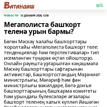
Новости
13 ДЕКАБРЯ 2020, 12:55
Мегаполиста башҡорт
теленә урын бармы?
Бөгөн Мәскәү ҡалаһы башҡорттары
ҡоролтайы «Мегаполиста башҡорт теле:
тенденциялар һәм перспективалар» тип
исемләнгән түңәрәк өҫтәл ойошторҙо.
Онлайн рәүештә уҙғарылған кәңәшмәлә
Мәскәү башҡорттары сафтарынан
активистар, Башҡортостандың Мәҙәниәт
министрлығы, Мәғариф һәм фән
министрлығы вәкилдәре, Бөтә донъя
башҡорттарының башҡарма комитеты
һәм урындағы бүлексәләре ағзалары
башҡорт теленең халыҡ күпләп йәшәгән