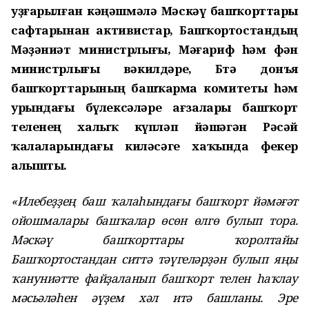
уҙғарылған кәңәшмәлә Мәскәү башҡорттары
сафтарынан активистар, Башҡортостандың
Мәҙәниәт министрлығы, Мәғариф һәм фән
министрлығы вәкилдәре, Бөтә донъя
башҡорттарының башҡарма комитеты һәм
урындағы бүлексәләре ағзалары башҡорт
теленең халыҡ күпләп йәшәгән Рәсәй
ҡалаларындағы киләсәге хаҡында фекер
алышты.
«Илебеҙҙең баш ҡалаһындағы башҡорт йәмәғәт
ойошмалары башҡалар өсөн өлгө булып тора.
Мәскәү башҡорттары ҡоролтайы
Башҡортостандан ситтә тәүгеләрҙән булып яңы
ҡануниәтте файҙаланып башҡорт телен һаҡлау
мәсьәләһен әүҙем хәл итә башланы. Эре