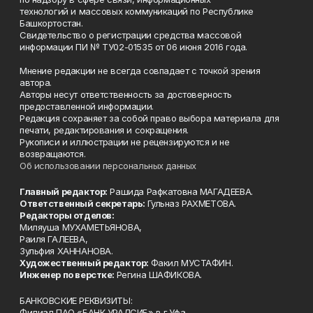
технологий и массовых коммуникаций по Республике
Башкортостан.
Свидетельство о регистрации средства массовой
информации ПИ № ТУ02-01535 от 06 июня 2016 года.
Мнение редакции не всегда совпадает с точкой зрения
автора.
Авторы несут ответственность за достоверность
предоставленной информации.
Редакция сохраняет за собой право выбора материала для
печати, редактирования и сокращения.
Рукописи и иллюстрации не рецензируются и не
возвращаются.
Об использовании персональных данных
Главный редактор:
Рашида Рафкатовна МАГАДЕЕВА.
Ответственный секретарь:
Гульназ РАХМЕТОВА.
Редакторы отделов:
Миляуша МУХАМЕТЬЯНОВА,
Раиля ГАЛЕЕВА,
Зульфия ХАННАНОВА.
Художественный редактор:
Факил МУСТАФИН.
Инженер по верстке:
Регина ШАФИКОВА.
БАНКОВСКИЕ РЕКВИЗИТЫ:
Филиал ПАО «БАНК УРАЛСИБ» в г.Уфа