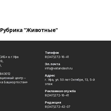
Рубрика "Животные"
Телефон
ИБ» в г.Уфа
8(347)272-16-41
9,
Эл. почта
,
info@vatandash.ru
843012
Адрес
ационный центр –
г. Уфа, ул. 50 лет Октября, 13, 5-й
ка Башкортостан»
этаж
Рекламная служба
8(347)272-16-41
Редакция
8(347)272-42-07