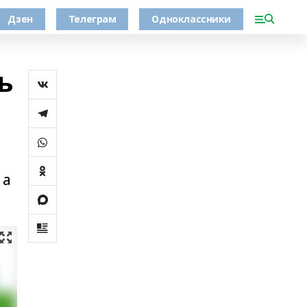
Дзен
Телеграм
Одноклассники
ь
 а