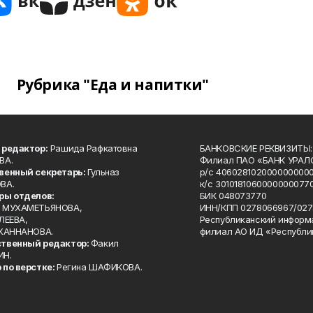
Рубрика "Еда и напитки"
 редактор:
Рашида Рафкатовна
БАНКОВСКИЕ РЕКВИЗИТЫ:
ВА.
Филиал ПАО «БАНК УРАЛС
венный секретарь:
Гульназ
р/с 4060281020000000000
ВА.
к/с 30101810600000000770
ры отделов:
БИК 048073770
 МУХАМЕТЬЯНОВА,
ИНН/КПП 0278066967/027
ЛЕЕВА,
Республиканский информ
 ХАННАНОВА.
филиал АО ИД «Республи
твенный редактор:
Факил
ИН.
 по верстке:
Регина ШАФИКОВА.