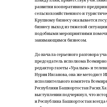
развитии кооперативного предприн
сельскохозяйственного и туристиче
Крупному бизнесу оказывается гос
бизнесу выход из тяжелой ситуаци
подобными мероприятиями помочь 
занимающимся бизнесом.
До начала серьезного разговора уч
председатель исполкома Всемирног
редактор газеты «Уралым» и телев
Нурия Иксанова, она же методист 
исполнительного комитета Всемирн
Республики Башкортостан Расих Хам
выступлении подчеркнул, что исто
и Республика Башкортостан всегда