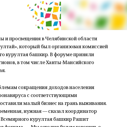
ы и просвещения в Челябинской области
ултай», который был организован комиссией
го курултая башкир. В форуме приняли
гионов, в том числе Ханты-Мансийского
ая.
блемам сокращения доходов населения
ронавируса с соответствующими
поставили малый бизнес на грань выживания.
временная, нужная — сказал координатор
 Всемирного курултая башкир Рашит
в форума. — Мы сегодня будем говорить о