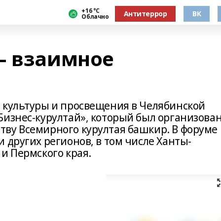
+16 °С
Антитеррор
ВК
Облачно
— взаимное
 культуры и просвещения в Челябинской
Бизнес-курултай», который был организова
ву Всемирного курултая башкир. В форуме
 других регионов, в том числе Ханты-
и Пермского края.