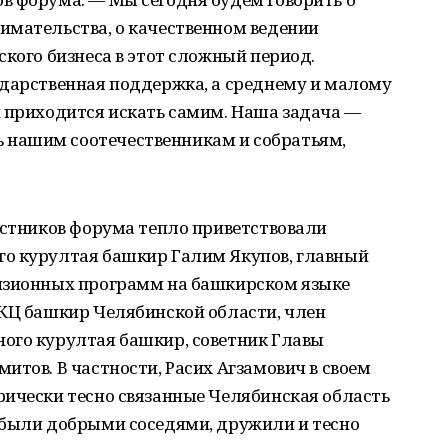
имательства, о качественном ведении
ского бизнеса в этот сложный период.
ударственная поддержка, а среднему и малому
и приходится искать самим. Наша задача —
нашим соотечественникам и собратьям,
астников форума тепло приветствовали
о курултая башкир Галим Якупов, главный
изионных программ на башкирском языке
ИКЦ башкир Челябинской области, член
ого курултая башкир, советник Главы
итов. В частности, Расих Агзамович в своем
рически тесно связанные Челябинская область
 были добрыми соседями, дружили и тесно