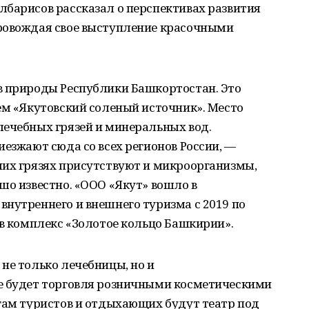
лбарисов рассказал о перспективах развития
ровождая свое выступление красочными
в природы Республики Башкортостан. Это
ем «Якутовский соленый источник». Место
лечебных грязей и минеральных вод.
иезжают сюда со всех регионов России, —
ших грязях присутствуют и микроорганизмы,
шо известно. «ООО «Якут» вошло в
нутреннего и внешнего туризма с 2019 по
 в комплекс «Золотое кольцо Башкирии».
не только лечебницы, но и
е будет торговля розничными косметическими
гам туристов и отдыхающих будут театр под