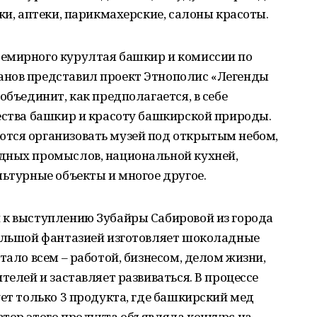
ки, аптеки, парикмахерские, салоны красоты.
емирного курултая башкир и комиссии по
анов представил проект Этнополис «Легенды
объединит, как предполагается, в себе
ества башкир и красоту башкирской природы.
тся организовать музей под открытым небом,
дных промыслов, национальной кухней,
льтурные объекты и многое другое.
 к выступлению Зубайры Сабировой из города
большой фантазией изготовляет шоколадные
тало всем – работой, бизнесом, делом жизни,
телей и заставляет развиваться. В процессе
ует только 3 продукта, где башкирский мед
тор этого продукта объявляла конкурс на