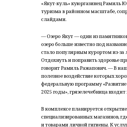
«Якут-куль» куюргазинец Рамиль Ю
туризма в районном масштабе, соп
слайдами.
— Озеро Якут — один из памятнико
озеро больше известно под названи
стало популярным курортом из-за 
Отдохнуть и поправить здоровье пр
говорит Рамиль Ражапович. — В на
полезное воздействие которых хоро
федеральную программу «Развитие в
2025 годы», грязелечебница входит
В комплексе планируется открытие 
специализированных магазинов, гд
и товарами личной гигиены. К услу