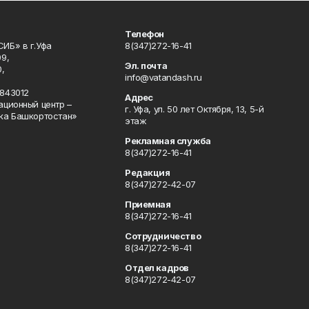
Телефон
ИБ» в г.Уфа
8(347)272-16-41
9,
Эл. почта
,
info@vatandash.ru
843012
Адрес
ационный центр –
г. Уфа, ул. 50 лет Октября, 13, 5-й
ка Башкортостан»
этаж
Рекламная служба
8(347)272-16-41
Редакция
8(347)272-42-07
Приемная
8(347)272-16-41
Сотрудничество
8(347)272-16-41
Отдел кадров
8(347)272-42-07