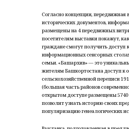
Согласно концепции, передвижная 
исторических документов, информа
размещены на 4 передвижных витри
посетителям выставки покажут, ка
граждане смогут получить доступ 
информационных сенсорных столах 
семьи. «Башархив» — это уникальны
жителям Башкортостана доступ к
сельскохозяйственной переписи 191
(большая часть районов современно
открытом доступе размещены 5740 
позволит узнать историю своих пре
популяризацию генеалогических ис
Выставка, подготовленная в преддв