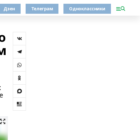
Дзен
Телеграм
Одноклассники
о
м
х
е