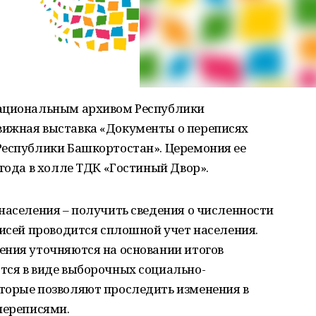
Национальным архивом Республики
вижная выставка «Документы о переписях
Республики Башкортостан». Церемония ее
 года в холле ТДК «Гостиный Двор».
населения – получить сведения о численности
писей проводится сплошной учет населения.
ения уточняются на основании итогов
тся в виде выборочных социально-
торые позволяют проследить изменения в
переписями.