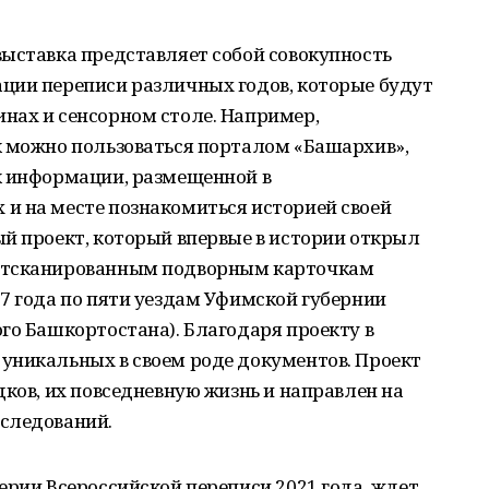
выставка представляет собой совокупность
ции переписи различных годов, которые будут
нах и сенсорном столе. Например,
к можно пользоваться порталом «Башархив»,
к информации, размещенной в
и на месте познакомиться историей своей
й проект, который впервые в истории открыл
 отсканированным подворным карточкам
7 года по пяти уездам Уфимской губернии
го Башкортостана). Благодаря проекту в
уникальных в своем роде документов. Проект
дков, их повседневную жизнь и направлен на
следований.
ерии Всероссийской переписи 2021 года, ждет