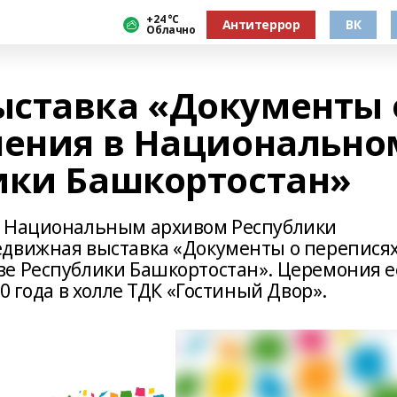
+24 °С
Антитеррор
ВК
Облачно
ыставка «Документы 
ления в Национально
ики Башкортостан»
и Национальным архивом Республики
едвижная выставка «Документы о перепися
ве Республики Башкортостан». Церемония е
0 года в холле ТДК «Гостиный Двор».