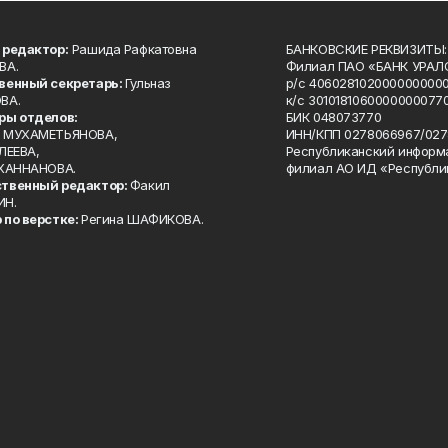
 редактор:
Рашида Рафкатовна
БАНКОВСКИЕ РЕКВИЗИТЫ:
ВА.
Филиал ПАО «БАНК УРАЛС
венный секретарь:
Гульназ
р/с 4060281020000000000
ВА.
к/с 30101810600000000770
ры отделов:
БИК 048073770
 МУХАМЕТЬЯНОВА,
ИНН/КПП 0278066967/027
ЛЕЕВА,
Республиканский информ
 ХАННАНОВА.
филиал АО ИД «Республи
твенный редактор:
Факил
ИН.
 по верстке:
Регина ШАФИКОВА.