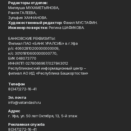
Редакторы отделов:
Миляуша МУХАМЕТЬЯНОВА,
Раиля ГАЛЕЕВА,
Зульфия ХАННАНОВА.
Художественный редактор:
Факил МУСТАФИН.
Инженер по верстке:
Регина ШАФИКОВА.
БАНКОВСКИЕ РЕКВИЗИТЫ:
Филиал ПАО «БАНК УРАЛСИБ» в г.Уфа
р/с 40602810200000000009,
к/с 30101810600000000770,
БИК 048073770
ИНН/КПП 0278066967/027843012
Республиканский информационный центр –
филиал АО ИД «Республика Башкортостан»
Телефон
8(347)272-16-41
Эл. почта
info@vatandash.ru
Адрес
г. Уфа, ул. 50 лет Октября, 13, 5-й этаж
Рекламная служба
8(347)272-16-41