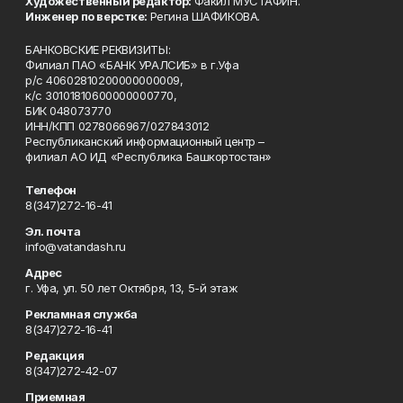
Художественный редактор:
Факил МУСТАФИН.
Инженер по верстке:
Регина ШАФИКОВА.
БАНКОВСКИЕ РЕКВИЗИТЫ:
Филиал ПАО «БАНК УРАЛСИБ» в г.Уфа
р/с 40602810200000000009,
к/с 30101810600000000770,
БИК 048073770
ИНН/КПП 0278066967/027843012
Республиканский информационный центр –
филиал АО ИД «Республика Башкортостан»
Телефон
8(347)272-16-41
Эл. почта
info@vatandash.ru
Адрес
г. Уфа, ул. 50 лет Октября, 13, 5-й этаж
Рекламная служба
8(347)272-16-41
Редакция
8(347)272-42-07
Приемная