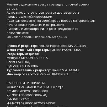
Мнение редакции не всегда совпадает с точкой зрения
автора.
Авторы несут ответственность за достоверность
предоставленной информации.
Редакция сохраняет за собой право выбора материала для
печати, редактирования и сокращения.
Рукописи и иллюстрации не рецензируются и не
возвращаются.
Об использовании персональных данных
Главный редактор:
Рашида Рафкатовна МАГАДЕЕВА.
Ответственный секретарь:
Гульназ РАХМЕТОВА.
Редакторы отделов:
Миляуша МУХАМЕТЬЯНОВА,
Раиля ГАЛЕЕВА,
Зульфия ХАННАНОВА.
Художественный редактор:
Факил МУСТАФИН.
Инженер по верстке:
Регина ШАФИКОВА.
БАНКОВСКИЕ РЕКВИЗИТЫ:
Филиал ПАО «БАНК УРАЛСИБ» в г.Уфа
р/с 40602810200000000009,
к/с 30101810600000000770,
БИК 048073770
ИНН/КПП 0278066967/027843012