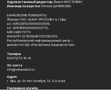
Художественный редактор:
Факил МУСТАФИН.
Инженер по верстке:
Регина ШАФИКОВА.
БАНКОВСКИЕ РЕКВИЗИТЫ:
Филиал ПАО «БАНК УРАЛСИБ» в г.Уфа
р/с 40602810200000000009,
к/с 30101810600000000770,
БИК 048073770
ИНН/КПП 0278066967/027843012
Республиканский информационный центр –
филиал АО ИД «Республика Башкортостан»
Телефон
8(347)272-16-41
Эл. почта
info@vatandash.ru
Адрес
г. Уфа, ул. 50 лет Октября, 13, 5-й этаж
Рекламная служба
8(347)272-16-41
Редакция
8(347)272-42-07
Приемная