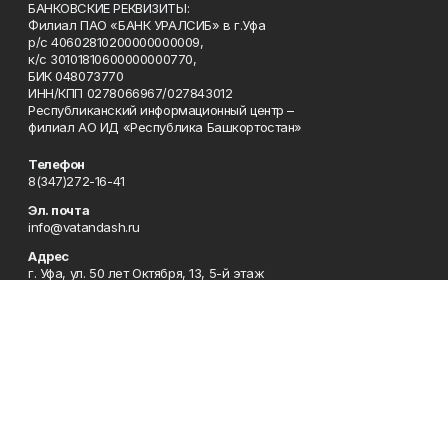
БАНКОВСКИЕ РЕКВИЗИТЫ:
Филиал ПАО «БАНК УРАЛСИБ» в г.Уфа
р/с 40602810200000000009,
к/с 30101810600000000770,
БИК 048073770
ИНН/КПП 0278066967/027843012
Республиканский информационный центр –
филиал АО ИД «Республика Башкортостан»
Телефон
8(347)272-16-41
Эл. почта
info@vatandash.ru
Адрес
г. Уфа, ул. 50 лет Октября, 13, 5-й этаж
Рекламная служба
8(347)272-16-41
Редакция
8(347)272-42-07
Приемная
8(347)272-16-41
Сотрудничество