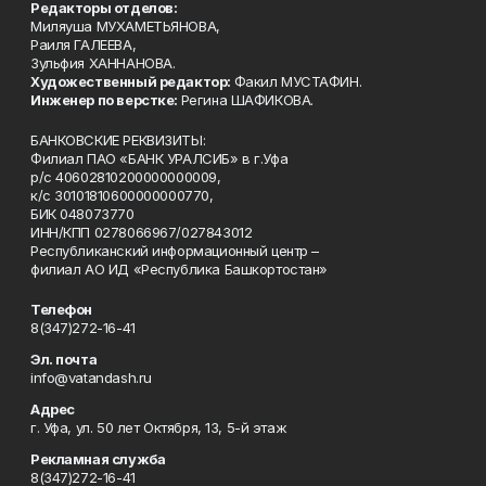
Редакторы отделов:
Миляуша МУХАМЕТЬЯНОВА,
Раиля ГАЛЕЕВА,
Зульфия ХАННАНОВА.
Художественный редактор:
Факил МУСТАФИН.
Инженер по верстке:
Регина ШАФИКОВА.
БАНКОВСКИЕ РЕКВИЗИТЫ:
Филиал ПАО «БАНК УРАЛСИБ» в г.Уфа
р/с 40602810200000000009,
к/с 30101810600000000770,
БИК 048073770
ИНН/КПП 0278066967/027843012
Республиканский информационный центр –
филиал АО ИД «Республика Башкортостан»
Телефон
8(347)272-16-41
Эл. почта
info@vatandash.ru
Адрес
г. Уфа, ул. 50 лет Октября, 13, 5-й этаж
Рекламная служба
8(347)272-16-41