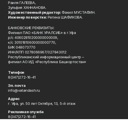
Раиля ГАЛЕЕВА,
Зульфия ХАННАНОВА.
Художественный редактор:
Факил МУСТАФИН.
Инженер по верстке:
Регина ШАФИКОВА.
БАНКОВСКИЕ РЕКВИЗИТЫ:
Филиал ПАО «БАНК УРАЛСИБ» в г.Уфа
р/с 40602810200000000009,
к/с 30101810600000000770,
БИК 048073770
ИНН/КПП 0278066967/027843012
Республиканский информационный центр –
филиал АО ИД «Республика Башкортостан»
Телефон
8(347)272-16-41
Эл. почта
info@vatandash.ru
Адрес
г. Уфа, ул. 50 лет Октября, 13, 5-й этаж
Рекламная служба
8(347)272-16-41
Редакция