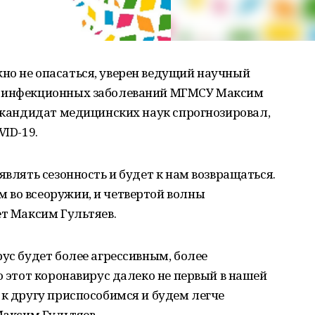
но не опасаться, уверен ведущий научный
а инфекционных заболеваний МГМСУ Максим
k кандидат медицинских наук спрогнозировал,
VID-19.
являть сезонность и будет к нам возвращаться.
 во всеоружии, и четвертой волны
ет Максим Гультяев.
рус будет более агрессивным, более
о этот коронавирус далеко не первый в нашей
 к другу приспособимся и будем легче
Максим Гультяев.