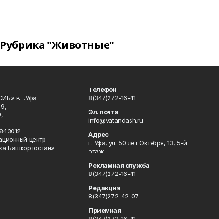
Рубрика "Животные"
Телефон
ИБ» в г.Уфа
8(347)272-16-41
9,
Эл. почта
,
info@vatandash.ru
843012
Адрес
ационный центр –
г. Уфа, ул. 50 лет Октября, 13, 5-й
ка Башкортостан»
этаж
Рекламная служба
8(347)272-16-41
Редакция
8(347)272-42-07
Приемная
8(347)272-16-41