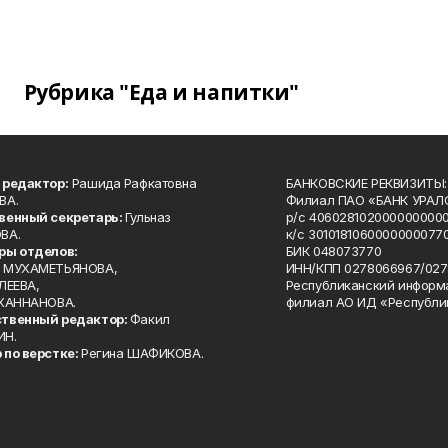
Рубрика "Еда и напитки"
 редактор:
Рашида Рафкатовна
БАНКОВСКИЕ РЕКВИЗИТЫ:
ВА.
Филиал ПАО «БАНК УРАЛС
венный секретарь:
Гульназ
р/с 4060281020000000000
ВА.
к/с 30101810600000000770
ры отделов:
БИК 048073770
 МУХАМЕТЬЯНОВА,
ИНН/КПП 0278066967/027
ЛЕЕВА,
Республиканский информ
 ХАННАНОВА.
филиал АО ИД «Республи
твенный редактор:
Факил
ИН.
 по верстке:
Регина ШАФИКОВА.