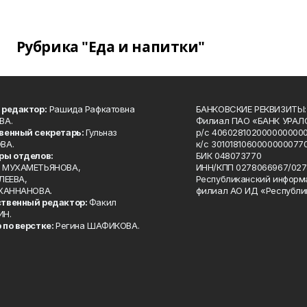
Рубрика "Еда и напитки"
 редактор:
Рашида Рафкатовна
БАНКОВСКИЕ РЕКВИЗИТЫ:
ВА.
Филиал ПАО «БАНК УРАЛС
венный секретарь:
Гульназ
р/с 4060281020000000000
ВА.
к/с 30101810600000000770
ры отделов:
БИК 048073770
 МУХАМЕТЬЯНОВА,
ИНН/КПП 0278066967/027
ЛЕЕВА,
Республиканский информ
 ХАННАНОВА.
филиал АО ИД «Республи
твенный редактор:
Факил
ИН.
 по верстке:
Регина ШАФИКОВА.