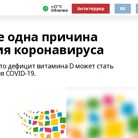
+27 °С
Антитеррор
ВК
Облачно
 одна причина
ия коронавируса
то дефицит витамина D может стать
я COVID-19.