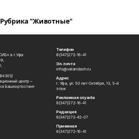
Рубрика "Животные"
Телефон
ИБ» в г.Уфа
8(347)272-16-41
9,
Эл. почта
,
info@vatandash.ru
843012
Адрес
ационный центр –
г. Уфа, ул. 50 лет Октября, 13, 5-й
ка Башкортостан»
этаж
Рекламная служба
8(347)272-16-41
Редакция
8(347)272-42-07
Приемная
8(347)272-16-41