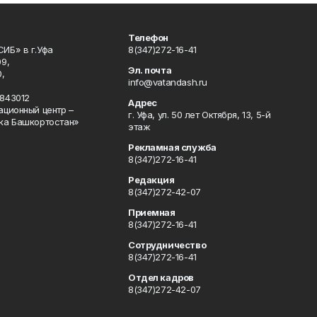
Телефон
ИБ» в г.Уфа
8(347)272-16-41
9,
Эл. почта
,
info@vatandash.ru
843012
Адрес
ационный центр –
г. Уфа, ул. 50 лет Октября, 13, 5-й
ка Башкортостан»
этаж
Рекламная служба
8(347)272-16-41
Редакция
8(347)272-42-07
Приемная
8(347)272-16-41
Сотрудничество
8(347)272-16-41
Отдел кадров
8(347)272-42-07