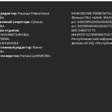
 редактор:
Рашида Рафкатовна
БАНКОВСКИЕ РЕКВИЗИТЫ:
ВА.
Филиал ПАО «БАНК УРАЛС
венный секретарь:
Гульназ
р/с 4060281020000000000
ВА.
к/с 30101810600000000770
ры отделов:
БИК 048073770
 МУХАМЕТЬЯНОВА,
ИНН/КПП 0278066967/027
ЛЕЕВА,
Республиканский информ
 ХАННАНОВА.
филиал АО ИД «Республи
твенный редактор:
Факил
ИН.
 по верстке:
Регина ШАФИКОВА.