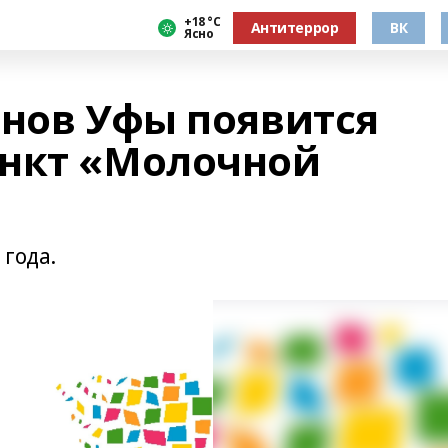
+18 °С
Антитеррор
ВК
Ясно
онов Уфы появится
ункт «Молочной
 года.