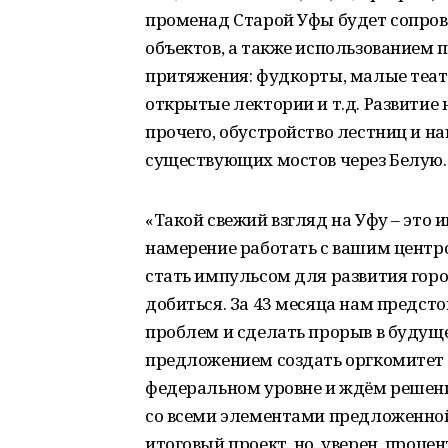
променад Старой Уфы будет сопров
объектов, а также использованием 
притяжения: фудкорты, малые теат
открытые лектории и т.д. Развитие
прочего, обустройство лестниц и н
существующих мостов через Белую.
«Такой свежий взгляд на Уфу – это
намерение работать с вашим центр
стать импульсом для развития город
добиться. За 43 месяца нам предст
проблем и сделать прорыв в будуще
предложением создать оргкомитет 
федеральном уровне и ждём решения
со всеми элементами предложенной 
итоговый проект, но, уверен, процен