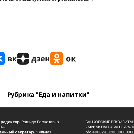
Рубрика "Еда и напитки"
 редактор:
Рашида Рафкатовна
БАНКОВСКИЕ РЕКВИЗИТЫ:
ВА.
Филиал ПАО «БАНК УРАЛС
венный секретарь:
Гульназ
р/с 4060281020000000000