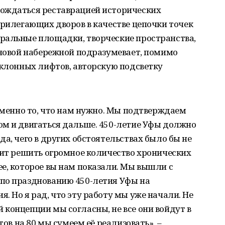
ождаться реставрацией исторических
прилегающих дворов в качестве цепочки точек
ральные площадки, творческие пространства,
 новой набережной подразумевает, помимо
аклонных лифтов, авторскую подсветку
 именно то, что нам нужно. Мы подтверждаем
ом и двигаться дальше. 450-летие Уфы должно
а, чего в других обстоятельствах было бы не
оит решить огромное количество хронических
е, которое вы нам показали. Мы вышли с
по празднованию 450-летия Уфы на
. Но я рад, что эту работу мы уже начали. Не
концепции мы согласны, не все они войдут в
тов на 80 мы сумеем её реализовать», –