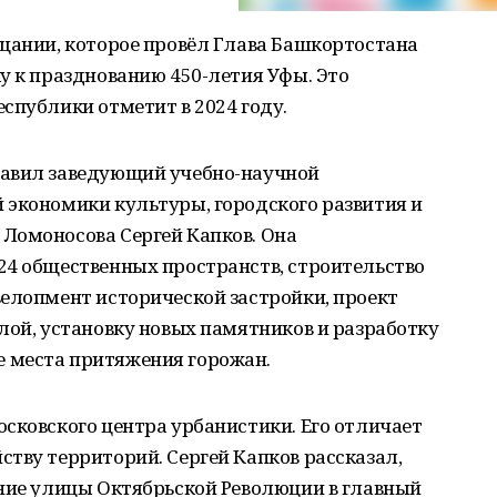
ещании, которое провёл Глава Башкортостана
у к празднованию 450-летия Уфы. Это
спублики отметит в 2024 году.
тавил заведующий учебно-научной
 экономики культуры, городского развития и
Ломоносова Сергей Капков. Она
24 общественных пространств, строительство
велопмент исторической застройки, проект
лой, установку новых памятников и разработку
 места притяжения горожан.
сковского центра урбанистики. Его отличает
тву территорий. Сергей Капков рассказал,
ение улицы Октябрьской Революции в главный