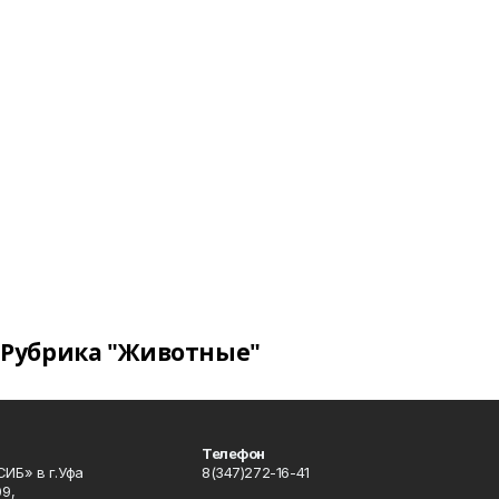
Рубрика "Животные"
Телефон
ИБ» в г.Уфа
8(347)272-16-41
9,