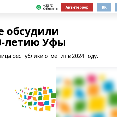
+23 °С
Антитеррор
ВК
Облачно
е обсудили
50-летию Уфы
ица республики отметит в 2024 году.