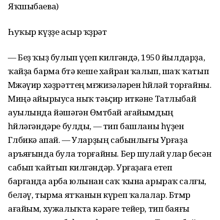
Яҡшыбаева)
Һуҡыр күҙҙе асыр ҡөҙрәт
— Беҙ ҡыҙ булып үҫеп килгәндә, 1950 йылдарҙа,
ҡайҙа барма бөтә кеше хайран ҡалып, шаҡ ҡатып
Мөжәүир хәҙрәттең мөғжизәләрен һөйләй торғайны.
Миңә айырыуса ныҡ тәьҫир иткәне Татлыбай
ауылында йәшәгән Өмөтбай ағайымдың
һөйләгәндәре булды, — тип башланы һүҙен
Гөлбикә апай. — Уларҙың сабынлығы Урғаҙа
аръяғында була торғайны. Бер шулай улар бесән
сабып ҡайтып килгәндәр. Урғаҙаға етеп
барғанда арба юлынан саҡ ҡына арыраҡ салғы,
беләү, тырма ятҡанын күреп ҡалалар. Бөтмөр
ағайым, хужалыҡта кәрәге тейер, тип баяғы