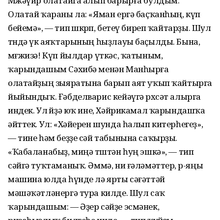
Мөжәүир олатайга алып барырға булдым.
Олатай ҡараны ла: «Яман ергә баҫҡанһың, күп
бейемә», — тип өшкөрөп, бетеү биреп ҡайтарҙы. Шул
төндә үк аяҡтарының һыҙлауы баҫылды. Бына,
мөғжизә! Күп йылдар үткәс, ҡатыным,
ҡарындашым Сәхибә менән Манһырға
олатайҙың зыяратына барып аят уҡып ҡайтырга
йыйындыҡ. Ғәбделварис кейәүгә рөхсәт алырга
индек. Ул өйҙә юҡ ине, Хәйрикамал ҡарындашҡа
әйттек. Ул: «Хәйерен шунда һалып китерһегеҙ»,
— тине һәм беҙҙе сәй табынына саҡырҙы.
«Ҡабаланабыҙ, миңә төштән һуң эшкә», — тип
сәйгә туҡтаманыҡ. Әммә, ни ғәләмәттер, өр-яңы
машина юлда һүнде лә ярты сәғәттәй
мәшәҡәтләнергә тура килде. Шул саҡ
ҡарындашым: — Әҙер сәйҙе эсмәнек,