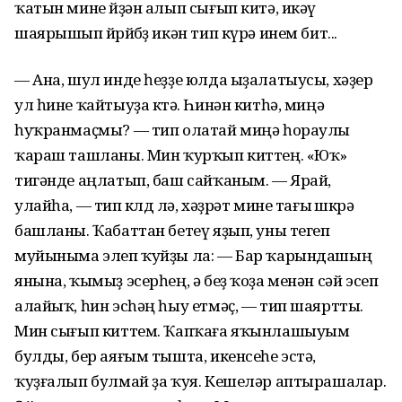
ҡатын мине өйҙән алып сығып китә, икәү
шаярышып йөрөйбөҙ икән тип күрә инем бит...
— Ана, шул инде һеҙҙе юлда ыҙалатыусы, хәҙер
ул һине ҡайтыуҙа көтә. Һинән китһә, миңә
һуҡранмаҫмы? — тип олатай миңә һораулы
ҡараш ташланы. Мин ҡурҡып киттең. «Юҡ»
тигәнде аңлатып, баш сайҡаным. — Ярай,
улайһа, — тип көлдө лә, хәҙрәт мине тағы өшкөрә
башланы. Ҡабаттан бетеү яҙып, уны тегеп
муйыныма элеп ҡуйҙы ла: — Бар ҡарындашың
янына, ҡымыҙ эсерһең, ә беҙ ҡоҙа менән сәй эсеп
алайыҡ, һин эсһәң һыу етмәҫ, — тип шаяртты.
Мин сығып киттем. Ҡапҡаға яҡынлашыуым
булды, бер аяғым тышта, икенсеһе эстә,
ҡуҙғалып булмай ҙа ҡуя. Кешеләр аптырашалар.