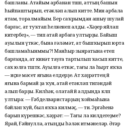
башланы. Атайым арбанан төшөп, аттың башын
һыйпаштырып, етәкләп алып китте. Мин арбала
ятам, торалмайым. Бер саҡрымдан ашыу шулай
барғас, ат туҡтап һелкенеп алды. «Хәҙер яйлап
китербеҙ», — тип атай арбаға ултырҙы. Байыш
ауылын үткәс, бына ғәләмәт, ат бышҡырып юрта
башламаһынммы?! Манһыр зыяратына етеп
барғанда, ат кинәт тауға тартылып ҡасып китте,
саҡ юлға төштөк. Ауылға еткәс, тағы ла һырт яҡҡа
— иҫке мәсет яғына елдерҙе. Ат хәҙрәттең өйө
яғына бармай ҙа ҡуя, атай етәкләп тигәндәй
алып барҙы. Килһәк, олатай өйө алдында көлөп
ултыра: — Ғәбделваристарҙың ҡоймаһына
бәйләп ҡуй, был яҡҡа килмәҫ, — ти. Эргәһенә
барып күрешкәс, хәҙрәт: — Тағы ла килдегеҙме?
Ярай, Ғәйнулла, атыңды һәләк итмәнеләр. Әгәр