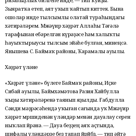
ризаһыҙлыҡ билгеһе инде, — тип ҡуйҙы.
Зыяратҡа етеп, аят уҡып ҡайтып киттек. Бына
ошолар инде тылсымлы олатай тураһындагы
хәтирәләрем. Мөжәүир хәҙрәт Аллаһы Тәғәлә
тарафынан ебәрелгән күрәҙәсе һәм халыҡты
һауыҡтырыусы тылсым эйәһе булған, минеңсә.
Янышева С. Баймаҡ районы, Ҡарамалы ауылы.
Хәҙрәт үләне
«Хәҙрәт үләне» бүлеге Баймаҡ районы, Иҫке
Сибай ауылы, Баймөхәмәтова Разия Хәйбулла
ҡыҙы хәтирәләренә таянып яҙылды. Ғабдулла
Сәиди мәҙрәсәһендә уҡыған сағында уҡ Мөжәүир
хәҙрәт мөршиденән үләндәр менән дауалау серен
ныҡлап өйрәнә. — Дауа беҙҙең аяҡ аҫтында,
шифалы үләндәрҙе беҙ тапап йөрөйбөҙ, — тип әйтә