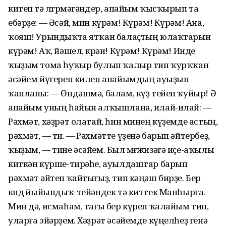
китеп тә өлгөрмәгәндер, апайым ҡысҡырып та
ебәрҙе: — Әсәй, мин күрәм! Күрәм! Күрәм! Ана,
ҡояш! Урындыҡта ятҡан балаҫтың юлаҡтарын
күрәм! Аҡ, йәшел, көрән! Күрәм! Күрәм! Инде
ҡыҙым тома һуҡыр булып ҡалыр тип ҡурҡҡан
әсәйем йүгереп килеп апайымдың ауыҙын
ҡапланы: — Өндәшмә, балам, күҙ тейеп ҡуйыр! Ә
апайым уның һайын алҡышлана, илай-илай: —
Рәхмәт, хәҙрәт олатай, һин минең күҙемде астың,
рәхмәт, — ти. — Рәхмәтте үҙенә барып әйтербеҙ,
ҡыҙым, — тине әсәйем. Был мөғжизәгә иҫе-аҡылы
киткән күрше-тирәһе, ауылдаштар барып
рәхмәт әйтеп ҡайтығыҙ, тип кәңәш бирҙе. Бер
көндө йыйындыҡ-тейәндек тә киттек Манһырға.
Мин дә, исмаһам, тағы бер күреп ҡалайым тип,
уларға эйәрҙем. Хәҙрәт әсәйемде күңелһеҙ генә