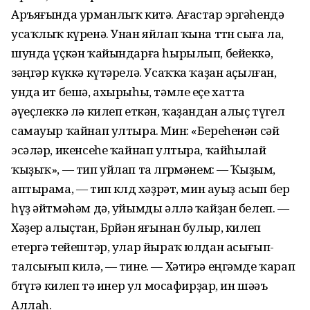
Аръяғында урманлыҡ китә. Ағастар эргәһендә
усаҡлыҡ күренә. Унан яйлап ҡына төтөн сыға ла,
шунда үҫкән ҡайындарға һырылып, бейеккә,
зәңгәр күккә күтәрелә. Усаҡҡа ҡаҙан аҫылған,
унда ит бешә, ахырыһы, тәмле еҫе хатта
әүеҫлеккә лә килеп еткән, ҡаҙандан алыҫ түгел
самауыр ҡайнап ултыра. Мин: «Береһенән сәй
эсәләр, икенсеһе ҡайнап ултыра, ҡайһылай
ҡыҙыҡ», — тип уйлап та өлгөрмәнем: — Ҡыҙым,
аптырама, — тип көлдө хәҙрәт, мин ауыҙ асып бер
һүҙ әйтмәһәм дә, уйымды әллә ҡайҙан белеп. —
Хәҙер алыҫтан, Бөрйән яғынан булыр, килеп
етергә тейештәр, улар йыраҡ юлдан асығып-
талсығып килә, — тине. — Хәтирә еңгәмде ҡарап
бөтөүгә килеп тә инер ул мосафирҙар, ин шәәъ
Аллаһ.