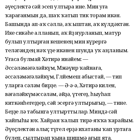
әүеҫлектә сәй эсеп ултыра ине. Мин уға
ҡарағанмын да, шаҡ ҡатып тик торам икән.
Башында ап-аҡ сәллә, аҡ ыштан, аҡ күлдәктән.
Ике сикәһе алланып, аҡ йөҙө нурланып, матур
булып ултырған кешенең мин күрергә
теләгәндең нәҡ үҙе икәнен шунда уҡ аңланым.
Уғаса булмай Хәтирә инәйем: —
Әссәләмәғәләйкүм, Мөжәүир ҡайнаға,
әссәләмәғәләйкүм, Гөлйемеш абыстай, — тип
уларға сәләм бирҙе. — Ә-ә-ә, Хәтирә килен,
вәғәләйкүмәссәләм, әйҙә, үтегеҙ, һыуһап
киткәнһегеҙҙер, сәй эсергә ултырығыҙ, — тине.
Беҙҙе лә табынга ултырттылар. Миндә сәй
ҡайғыһы юҡ. Хайран ҡалып тирә-яҡҡа ҡарайым.
Әүеҫлектән алыҫ түгел ерҙә ихатаны ҡап уртаға
бүлеп, сылтырап ҡына шишмә ағып ята.