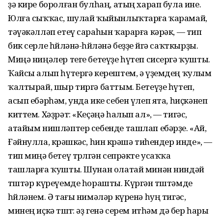
ҙә кире боролған булһаң, атың харап була ине.
Юлға сыҡҡас, шулай ҡыйынлыҡтарға ҡарамай,
тәүәкәлләп етеү сараһын ҡарарға кәрәк, — тип
бик серле һөйләнә-һөйләнә беҙҙе өйгә саҡткырҙы.
Миңә ниңәлер теге бетеүҙе һүтеп сисергә ҡушты.
Ҡайсы алып һүтергә керештем, ә үҙемдең ҡулым
ҡалтырай, шыр тиргә баттым. Бетеүҙе һүтеп,
асып ебәрһәм, унда ике себен үлеп ята, һиҫкәнеп
киттем. Хәҙрәт: «Кеҫәңә һалып ал», — тигәс,
атайым нишләптер себенде ташлап ебәрҙе. «Ай,
Ғәйнулла, көрәшкәс, һин көрәшә тиһендер инде», —
тип миңә бетеү төрөлгән сепрәкте усаҡҡа
ташларға ҡушты. Шунан олатай минән ниндәй
төштәр күреүемде һорашты. Күргән төштәмде
һөйләнем. Ә тағы нимәләр күренә һуң тигәс,
минең иҫкә төштө: әҙ генә серем итһәм дә бер һары