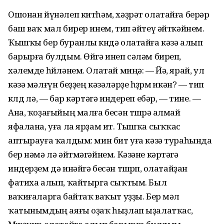
Ошонан йүнәлеп китһәм, хәҙрәт олатайға берәр
баш ваҡ мал бирер инем, тип әйтеү әйткәйнем.
Ҡышҡы бер буранлы көндә олатайға кәзә алып
барырға булдым. Өйгә инеп сәләм биреп,
хәлемде һөйләнем. Олатай миңә: — Йә, ярай, ул
кәзә мәлғүн беҙҙең кәзәләрҙе һөҙөрмө икән? — тип
көлдө лә, — бар кәртәгә индереп ебәр, — тине. —
Ана, ҡоҙағыйың малға бесән төшөрә алмай
яфалана, уға ла ярҙам ит. Тышҡа сыҡҡас
аптырауға ҡалдым: мин бит уға кәзә тураһында
бер нәмә лә әйтмәгәйнем. Кәзәне кәртәгә
индерҙем дә инәйгә бесән төшөрөп, олатайҙан
фатиха алып, ҡайтырга сыҡтым. Был
ваҡиғаларга байтаҡ ваҡыт уҙҙы. Бер мәл
ҡатынымдың аяғы оҙаҡ һыҙлап ыҙалатҡас,