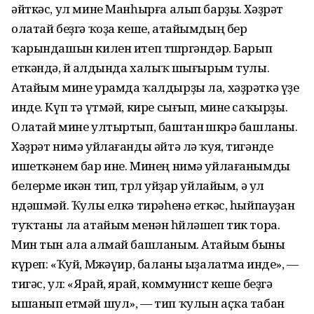
әйткәс, ул мине Манһырға алып барҙы. Хәҙрәт
олатай беҙгә ҡоҙа кеше, атайымдың бер
ҡарындашын килен итеп төшөргәндәр. Барып
еткәндә, өйө алдында халыҡ шығырым тулы.
Атайым мине урамда ҡалдырҙы ла, хәҙрәткә үҙе
инде. Күп тә үтмәй, кире сығып, мине саҡырҙы.
Олатай мине ултыртып, баштан өшкөрә башланы.
Хәҙрәт нимә уйлағанды әйтә лә ҡуя, тигәнде
ишеткәнем бар ине. Минең нимә уйлағанымды
белерме икән тип, төрлө уйҙар уйлайым, ә ул
өндәшмәй. Ҡулы елкә тирәһенә еткәс, һыйпауҙан
туҡтаны ла атайым менән һөйләшеп тик тора.
Мин тын ала алмай башланым. Атайым быны
күреп: «Ҡуй, Мөжәүир, баланы ыҙалатма инде», —
тигәс, ул: «Ярай, ярай, коммунист кеше беҙгә
ышанып етмәй шул», — тип ҡулын аҫҡа табан