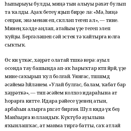
һыпырыуы булды, миңә тын алыуы рәхәт булып
та ҡалды. Аҙаҡ бетеү яҙып бирҙе лә: «Мә, һиңә
сепрәк, энә менән еп, өскөлләп тегеп ал», — тине.
Минең хәлде аңлап, атайым үҙе тегеп элеп
ҡуйҙы. Бергәләшеп сәй эстек тә ҡайтырға юлға
сыҡтыҡ.
Өс көн үткәс, хәҙрәт олатай төшкә керә: ауыл
осонда тау башында ап-аҡ һарыҡтар көтөп йөрөй, үҙе
мине саҡырып ҡул болғай. Уянғас, төшшөмдө
әсәйемә һөйләнем. «Улай булғас, балам, ҡабат бар
хәҙрәткә», — тнп әсәйем колхоз идараһына ат
һорарға китте. Идара рәйесе үҙенең атын,
арбаһын алырға рөхсәт биргән. Шул көндә үк беҙ
Манһырға юлландыҡ. Күктүбә ауылына
яҡынлашҡас, ат манма тиргә батты, саҡ атлай