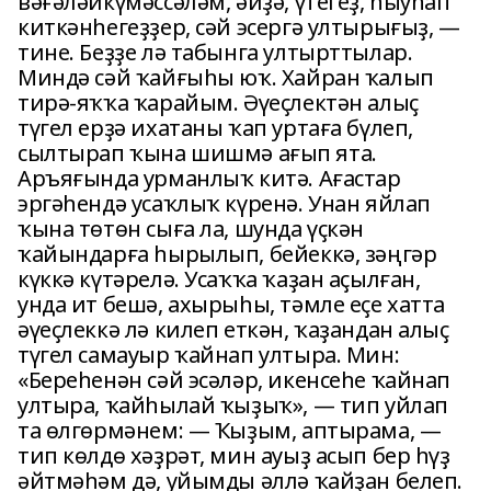
вәғәләйкүмәссәләм, әйҙә, үтегеҙ, һыуһап
киткәнһегеҙҙер, сәй эсергә ултырығыҙ, —
тине. Беҙҙе лә табынга ултырттылар.
Миндә сәй ҡайғыһы юҡ. Хайран ҡалып
тирә-яҡҡа ҡарайым. Әүеҫлектән алыҫ
түгел ерҙә ихатаны ҡап уртаға бүлеп,
сылтырап ҡына шишмә ағып ята.
Аръяғында урманлыҡ китә. Ағастар
эргәһендә усаҡлыҡ күренә. Унан яйлап
ҡына төтөн сыға ла, шунда үҫкән
ҡайындарға һырылып, бейеккә, зәңгәр
күккә күтәрелә. Усаҡҡа ҡаҙан аҫылған,
унда ит бешә, ахырыһы, тәмле еҫе хатта
әүеҫлеккә лә килеп еткән, ҡаҙандан алыҫ
түгел самауыр ҡайнап ултыра. Мин:
«Береһенән сәй эсәләр, икенсеһе ҡайнап
ултыра, ҡайһылай ҡыҙыҡ», — тип уйлап
та өлгөрмәнем: — Ҡыҙым, аптырама, —
тип көлдө хәҙрәт, мин ауыҙ асып бер һүҙ
әйтмәһәм дә, уйымды әллә ҡайҙан белеп.