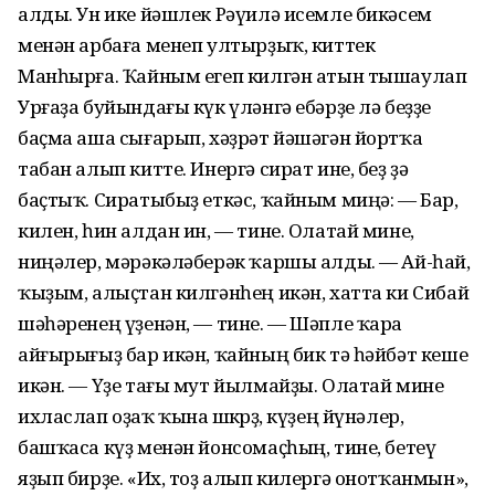
алды. Ун ике йәшлек Рәүилә исемле бикәсем
менән арбаға менеп ултырҙыҡ, киттек
Манһырға. Ҡайным егеп килгән атын тышаулап
Урғаҙа буйындағы күк үләнгә ебәрҙе лә беҙҙе
баҫма аша сығарып, хәҙрәт йәшәгән йортҡа
табан алып китте. Инергә сират ине, беҙ ҙә
баҫтыҡ. Сиратыбыҙ еткәс, ҡайным миңә: — Бар,
килен, һин алдан ин, — тине. Олатай мине,
ниңәлер, мәрәкәләберәк ҡаршы алды. — Ай-һай,
ҡыҙым, алыҫтан килгәнһең икән, хатта ки Сибай
шәһәренең үҙенән, — тине. — Шәпле ҡара
айғырығыҙ бар икән, ҡайның бик тә һәйбәт кеше
икән. — Үҙе тағы мут йылмайҙы. Олатай мине
ихласлап оҙаҡ ҡына өшкөрҙө, күҙең йүнәлер,
башҡаса күҙ менән йонсомаҫһың, тине, бетеү
яҙып бирҙе. «Их, тоҙ алып килергә онотҡанмын»,