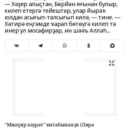
— Хәҙер алыҫтан, Бөрйән яғынан булыр,
килеп етергә тейештәр, улар йыраҡ
юлдан асығып-талсығып килә, — тине. —
Хәтирә еңгәмде ҡарап бөтөүгә килеп тә
инер ул мосафирҙар, ин шәәъ Аллаһ...
“Мөжәүир хәҙрәт” китабынан өҙөк (Лира