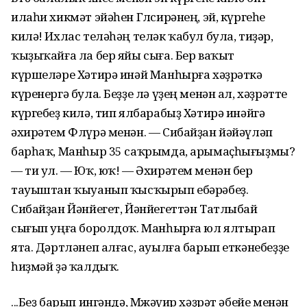
илаһи хикмәт эйәһен Гөлсирәнең, эй, күргеһе
килә! Ихлас теләһәң теләк ҡабул була, тиҙәр,
ҡыҙыҡайға ла бер яйы сыға. Бер ваҡыт
күршеләре Хәтирә инәй Манһырға хәҙрәткә
күренергә була. Беҙҙе лә үҙең менән ал, хәҙрәтте
күргебеҙ килә, тип ялбарабыҙ Хәтирә инәйгә
әхирәтем Флүрә менән. — Сибайҙан йәйәүләп
барһаҡ, Манһыр 35 саҡрымда, арымаҫһығыҙмы?
— ти ул. — Юҡ, юҡ! — Әхирәтем менән бер
тауыштан ҡыуанып ҡысҡырып ебәрәбеҙ.
Сибайҙан Йәнйегет, Йәнйегеттән Татлыбай
сығып уңға боролдоҡ. Манһырға юл ялтырап
ята. Дәртләнеп алғас, ауылға барып еткәнебеҙҙе
һиҙмәй ҙә ҡалдыҡ.
...Беҙ барып ингәндә, Мөжәүир хәҙрәт әбейе менән