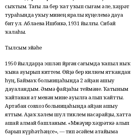
сыҡтым. Тағы ла бер ҡат уҡып сығам әле, хәҙрәт
тураһында уҡыу минең яралы күңелемә дауа
бит ул. Аблаева Ишбикә, 1931 йылғы. Сибай
ҡалаһы.
Тылсым эйәһе
1950 йылдарҙа эшләп йөрөгән сағымда ҡапыл ныҡ
ҡына ауырып киттем. Өйҙә бер килкем ятҡандан
һуң, Баймаҡ больницаһында 2 айҙан ашыу
дауаландым. Әммә файҙаһы теймәне. Ҡатыным
ҡайтанан ат менән мине ауылға алып ҡайтты.
Артабан совхоз больницаһында айҙан ашыу
яттым. Аҙаҡ хәлем шул тиклем насарайҙы, хатта
ашай алмай башланым. «Мөжәүир хәҙрәткә алып
барып күрһәтһәңсе», — тип әсәйем атайыма