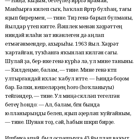
— Һиңә, ҡыҙым, бетеүһеҙ йөрөргә ярамай,
Манһырға килеп сыҡ, һаҡлап йөрөтөр булһаң, тағы
яҙып бирермен, — тине. Тиҙ генә барып булманы,
йылдар үтеп китте. Йәшлек менән хәҙрәттең
ниндәй илаһи зат икәнлеген дә аңлап
етмәгәнмендер, ахырыһы. 1963 йыл. Хәҙрәт
ҡартайған, туҡһанға яҡынлап килгән сағы.
Шулай ҙа, бер-ике генә күрһә лә, ул мине таныны.
— Килдеңме, балам, — тине. Мине генә көтөп
ултырғандай ихлас ҡабул итте. — Һиндә боҙом
бар. Бәлки, кешеләрҙең һоғо (һоҡланыуы)
тейгәндер, — тине. Ул миңә өскөлләп тегелгән
бетеү һондо: — Ал, балам, бөгөн бында
юлланырыңды белеп, яҙып әҙерләп ҡуйғайным,
— тине. Шунан тоҙ, сәй, һабын өшкөрөп бирҙе.
Ишбикә апай, был осрашыуға 43 йыллап ваҡыт