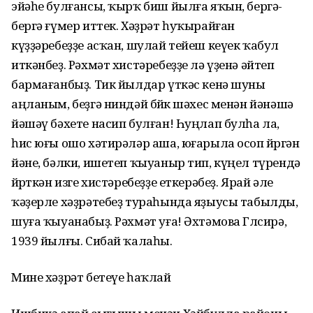
эйәһе булғансы, ҡырҡ биш йылға яҡын, бергә-
бергә ғүмер иттек. Хәҙрәт һуҡырайған
күҙҙәребеҙҙе асҡан, шулай тейеш кеүек ҡабул
иткәнбеҙ. Рәхмәт хистәребеҙҙе лә үҙенә әйтеп
бармағанбыҙ. Тик йылдар үткәс кенә шуны
аңланым, беҙгә ниндәй бөйөк шәхес менән йәнәшә
йәшәү бәхете насип булған! Һуңлап булһа ла,
һис юғы ошо хәтирәләр аша, юғарыла осоп йөрөгән
йәне, бәлки, ишетеп ҡыуаныр тип, күңел түрендә
йөрөткән изге хистәребеҙҙе еткерәбеҙ. Ярай әле
ҡәҙерле хәҙрәтебеҙ тураһында яҙыусы табылды,
шуға ҡыуанабыҙ. Рәхмәт уға! Әхтәмова Гөлсирә,
1939 йылғы. Сибай ҡалаһы.
Мине хәҙрәт бетеүе һаҡлай