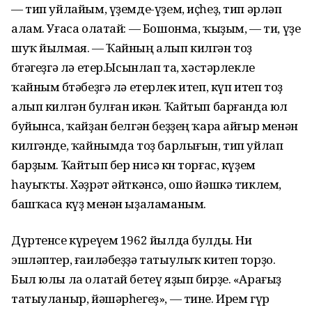
— тип уйлайым, үҙемде-үҙем, иҫһеҙ, тип әрләп
алам. Уғаса олатай: — Бошонма, ҡыҙым, — ти, үҙе
шуҡ йылмая. — Ҡайның алып килгән тоҙ
бөтәгеҙгә лә етер.Ысынлап та, хәстәрлекле
ҡайным бөтәбеҙгә лә етерлек итеп, күп итеп тоҙ
алып килгән булған икән. Ҡайтып барғанда юл
буйынса, ҡайҙан белгән беҙҙең ҡара айғыр менән
килгәнде, ҡайнымда тоҙ барлығын, тип уйлап
барҙым. Ҡайтып бер нисә көн торғас, күҙем
һауыҡты. Хәҙрәт әйткәнсә, ошо йәшкә тиклем,
башҡаса күҙ менән ыҙаламаным.
Дүртенсе күреүем 1962 йылда булды. Ни
эшләптер, ғаиләбеҙҙә татыулыҡ китеп торҙо.
Был юлы ла олатай бетеү яҙып бирҙе. «Арағыҙ
татыуланыр, йәшәрһегеҙ», — тине. Ирем гүр