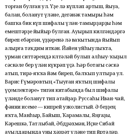
торған булған ул. Үҙе лә күпләп артыш, йыуа,
балан, боланут үләне, дегәнәк тамыры һәм
башҡа бик күп шифалы үлән-тамырҙарҙы һәм
емештәрҙе йыйыр булған. Ауырып килгәндәргә
биреп ебәргән, үҙҙәренә лә ваҡытында йыйып
алырға тәҡдим иткән. Йәйен уйһыулыҡта,
урман ситтәрендә көлтәләй булып алһыу-ҡыҙыл
сәскәле бер үлән күкрәп үҫә. Һәр ботағы сәскә
атып, тирә-яҡҡа йәм биреп, балҡып ултыра ул.
Варис Ғүмәровтың «Тыуған яҡтың шифалы
үҫемлектәре» тигән китабында был шифалы
үләнде боланут тип атайҙар. Руссаһы Иван-чай,
фәнни исеме — кипрей узколистый. Ә беҙҙең
яҡта, Манһыр, Байыш, Ҡарамалы, Яңғаҙы,
Кәрешкә, Татлыбай, Әбдрәхмән, Иҫке Сибай
ауылдарында уны хәҙрәт үләне тип йөрөтәләр.