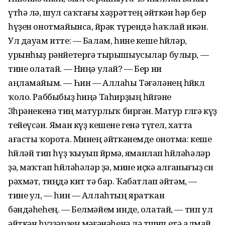
үтһә лә, шул саҡтағы хәҙрәттең әйткән һәр бер
һүҙен онотмайынса, йөрәк түрендә һаҡлай икән.
Ул дауам итте: — Балам, һине кеше һөйләр,
урынһыҙ рәнйетергә тырышыусылар булыр, —
тине олатай. — Ниңә улай? — Бер ни
аңламайым. — Һин — Аллаһы Тәғәләнең һөйөклө
ҡоло. Раббыбыҙ һиңә Таһирҙың һөйгәне
Зөһрәнекенә тиң матурлыҡ биргән. Матур гөлгә күҙ
тейеүсән. Яман күҙ кешене генә түгел, хатта
ағасты ҡорота. Минең әйткәнемде онотма: кеше
һөйләй тип һүҙ ҡыуып йөрөмә, яманлап һөйләһәләр
ҙә, маҡтап һөйләһәләр ҙә, мине иҫкә алғанығыҙ өсөн
рәхмәт, тиңдә кит тә бар. Ҡабатлап әйтәм, —
тине ул, — һин — Аллаһтың яратҡан
бәндәһеһең. — Белмәйем инде, олатай, — тип ул
әйткән һүҙҙәрҙең мәғәнәһенә лә төшөнөп етә алмай.