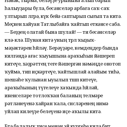
Һәнәк, тырма, беләүҙе урынына алып барып
һалыуҙары була, бесәнселәр арбаға саҡ-саҡ
ултырып өлгөрә, күк бейә саптырып сығып та китә.
Меҫкен хайуан Татлыбайға ҡайтып еткәнсе саба.
— Беҙҙең олатай бына шулай! — ти бесәнселәр
көлә-көлә. Шунан китә уның төрлө ҡыҙыҡ-
мәҙәктәрен һөйләү. Берәүҙәре, кемдеңдер бында
килгәндә ағас ҡыуышына араҡыһын йәшереп
китеүе, хәҙрәттең теге йәшергән нәмәңде онотоп
ҡуйма, тип иҫкәртеүе, ҡайтышлай алайым тиһә,
шешәһе ҡулынан ыуылып төшөп китеүе,
араҡыһының түгелеүе хаҡында һөйләй,
икенселәре тотлоҡҡан баланың телмәре
рәтләнеүенә хайран ҡала, өсөнсөләренең нимә
уйлап килеүҙе белеүенә иҫе-аҡылы китә.
Бөтә балалыҡ хисе менән эй күргеһе килә бит