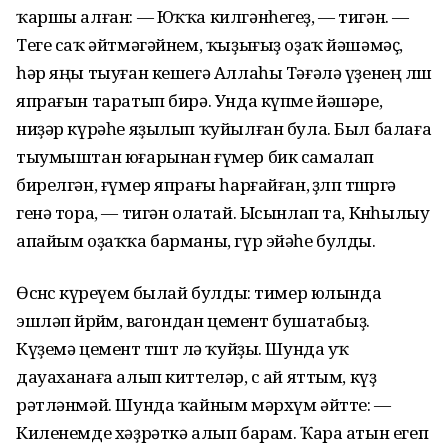
ҡаршы алған: — Юҡҡа килгәнһегеҙ, — тигән. —
Теге саҡ әйтмәгәйнем, ҡыҙығыҙ оҙаҡ йәшәмәҫ,
һәр яңы тыуған кешегә Аллаһы Тәғәлә үҙенең өлөш
япрағын таратып бирә. Унда күпме йәшәре,
ниҙәр күрәһе яҙылып ҡуйылған була. Был балаға
тыумыштан юғарынан ғүмер бик самалап
бирелгән, ғүмер япрағы һарғайған, өҙөлөп төшөргә
генә тора, — тигән олатай. Ысынлап та, Көнһылыу
апайым оҙаҡҡа барманы, гүр эйәһе булды.
Өсөнсө күреүем былай булды: тимер юлында
эшләп йөрөйөм, вагондан цемент бушатабыҙ.
Күҙемә цемент төштө лә ҡуйҙы. Шунда уҡ
дауаханаға алып киттеләр, өс ай яттым, күҙ
рәтләнмәй. Шунда ҡайным мәрхүм әйтте: —
Киленемде хәҙрәткә алып барам. Ҡара атын егеп