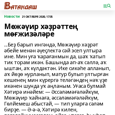
Новости
21 ОКТЯБРЯ 2020, 17:35
Мөжәүир хәҙрәттең
мөғжизәләре
...Беҙ барып ингәндә, Мөжәүир хәҙрәт
әбейе менән әүеҫлектә сәй эсеп ултыра
ине. Мин уға ҡарағанмын да, шаҡ ҡатып
тик торам икән. Башында ап-аҡ сәллә, аҡ
ыштан, аҡ күлдәктән. Ике сикәһе алланып,
аҡ йөҙө нурланып, матур булып ултырған
кешенең мин күрергә теләгәндең нәҡ үҙе
икәнен шунда уҡ аңланым. Уғаса булмай
Хәтирә инәйем: — Әссәләмәғәләйкүм,
Мөжәүир ҡайнаға, әссәләмәғәләйкүм,
Гөлйемеш абыстай, — тип уларға сәләм
бирҙе. — Ә-ә-ә, Хәтирә килен,