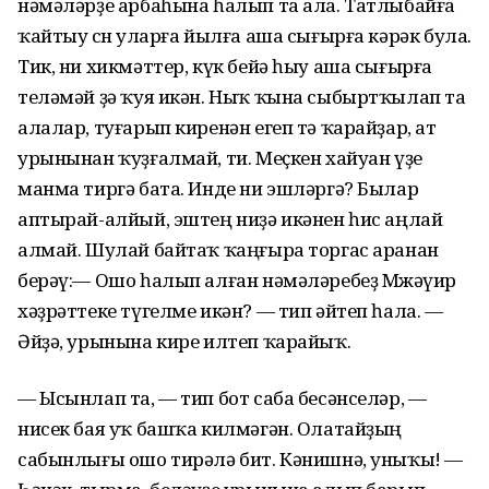
нәмәләрҙе арбаһына һалып та ала. Татлыбайға
ҡайтыу өсөн уларға йылға аша сығырға кәрәк була.
Тик, ни хикмәттер, күк бейә һыу аша сығырға
теләмәй ҙә ҡуя икән. Ныҡ ҡына сыбыртҡылап та
алалар, туғарып киренән егеп тә ҡарайҙар, ат
урынынан ҡуҙғалмай, ти. Меҫкен хайуан үҙе
манма тиргә бата. Инде ни эшләргә? Былар
аптырай-алйый, эштең ниҙә икәнен һис аңлай
алмай. Шулай байтаҡ ҡаңғыра торгас аранан
берәү:— Ошо һалып алған нәмәләребеҙ Мөжәүир
хәҙрәттеке түгелме икән? — тип әйтеп һала. —
Әйҙә, урынына кире илтеп ҡарайыҡ.
— Ысынлап та, — тип бот саба бесәнселәр, —
нисек бая уҡ башҡа килмәгән. Олатайҙың
сабынлығы ошо тирәлә бит. Кәнишнә, уныҡы! —