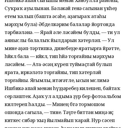
Ишбикә апай сығышы менән Хәйбулла районы,
Суҡраҡ ауылынан. Бәләкәй генә сагынан үкһеҙ
етем ҡалып (башта әсәһе, аҙағыраҡ атаһы
мәрхүм була) Әбделкәрим балалар йортонда
тәрбиәләнә. — Ярай әле өләсәйем булды, — ти ул
аяныслы балалыҡ йылдарын хәтерләп. — Ул
мине әҙәп-тәртипкә, динебеҙҙе яратырға өйрәтте,
һөйөклө бала — көйөклө, тип һөйә торғайны мәрхүмә
өләсәйем. — Ата-әсәң күреп туймаҫтай булып
ярата, иркәләтә торғайны, тип хәтерләй
торғайны. Яғымлы, итәғәтле, ысын мөслимә
Ишбикә апай менән һүҙҙәребеҙ килешеп, байтаҡ
серләштек. Аҙаҡ ул алдыма ҙур бер фотоальбом
килтереп һалды. — Минең бөтә тормошом
ошонда сағыла, — тине. Тәүге биттән миңә иҫ
киткес сибәр ҡыҙ йылмайып ҡарай. Нур сәсеп