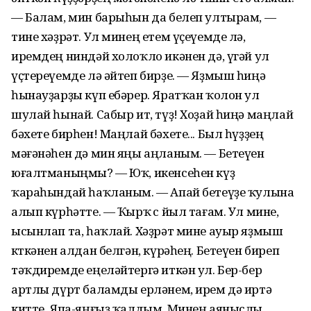
— Балам, мин барыһын да белеп ултырам, —
тине хәҙрәт. Ул минең етем үҫеүемде лә,
иремдең ниндәй холоҡло икәнен дә, үгәй ул
үҫтереүемде лә әйтеп бирҙе. — Яҙмыш һиңә
һынауҙарҙы күп ебәрер. Яратҡан ҡолон ул
шулай һынай. Сабыр ит, түҙ! Хоҙай һиңә маңлай
бәхете бирһен! Маңлай бәхете... Был һүҙҙең
мәғәнәһен дә мин яңы аңланым. — Бетеүен
юғалтманыңмы? — Юҡ, икенсеһен күҙ
ҡараһындай һаҡланым. — Апай бетеүҙе ҡулына
алып күрһәтте. — Ҡырҡ өс йыл тағам. Ул мине,
ысынлап та, һаҡлай. Хәҙрәт мине ауыр яҙмыш
көткәнен алдан белгән, күрәһең. Бетеүен биреп
тәҡдиремде еңеләйтергә иткән ул. Бер-бер
артлы дүрт баламды ерләнем, ирем дә иртә
китте. Япа-яңғыҙ ҡалдым. Минең аяныслы