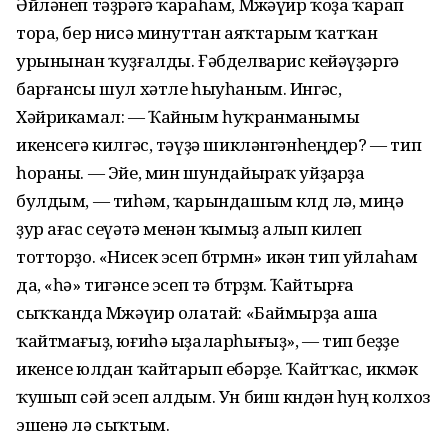
Әйләнеп тәҙрәгә ҡараһам, Мөжәүир ҡоҙа ҡарап
тора, бер нисә минуттан аяҡтарым ҡатҡан
урынынан ҡуҙғалды. Ғәбделварис кейәүҙәргә
барғансы шул хәтле һыуһаным. Ингәс,
Хәйрикамал: — Ҡайным һуҡранманымы
икенсегә килгәс, тәүҙә шикләнгәнһеңдер? — тип
һораны. — Эйе, мин шундайыраҡ уйҙарҙа
булдым, — тиһәм, ҡарындашым көлдө лә, миңә
ҙур ағас сеүәтә менән ҡымыҙ алып килеп
тотторҙо. «Нисек эсеп бөтөрмөн» икән тип уйлаһам
да, «һә» тигәнсе эсеп тә бөтөрҙөм. Ҡайтырға
сыҡҡанда Мөжәүир олатай: «Баймырҙа аша
ҡайтмағыҙ, юғиһә ыҙаларһығыҙ», — тип беҙҙе
икенсе юлдан ҡайтарып ебәрҙе. Ҡайтҡас, икмәк
ҡушып сәй эсеп алдым. Ун биш көндән һуң колхоз
эшенә лә сыҡтым.