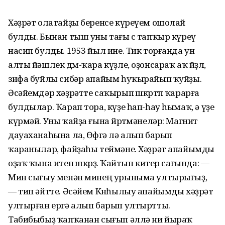
Хәҙрәт олатайҙы беренсе күреүем ошолай
булды. Бынан тыш уны тағы өс тапҡыр күреү
насип булды. 1953 йыл ине. Тик торғанда ун
алты йәшлек дөм-ҡара күҙле, оҙонсараҡ аҡ йөҙлө,
зифа буйлы сибәр апайым һуҡырайып ҡуйҙы.
Әсәйемдәр хәҙрәтте саҡырып өшкөртөп ҡарарға
булдылар. Ҡарап тора, күҙе һап-һау һымаҡ, ә үҙе
күрмәй. Уны ҡайҙа ғына йөрөтмәнеләр: Магнит
дауаханаһына ла, Өфөгә лә алып барып
ҡаранылар, файҙаһы теймәне. Хәҙрәт апайымды
оҙаҡ ҡына итеп өшкөрҙө. Ҡайтып китер сағында: —
Мин сығыу менән минең урыныма ултырығыҙ,
— тип әйтте. Әсәйем Көнһылыу апайымды хәҙрәт
ултырған ергә алып барып ултыртты.
Табибыбыҙ ҡапҡанан сығып әллә ни йыраҡ