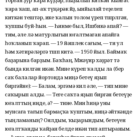
торған ҙур ҡара күҙҙәр, һыҙылып киткән ҡыйғас
ҡара ҡаш, ап-аҡ түңәрәк йөҙ, ынйылай теҙелеп
киткән тештәр, ике ҡалын толом үреп төшөрөлгән,
ҡупшы буй-һын. — Һинме был, Ишбикә апай? —
тим, әле лә матурлығын юғалтмаған апайға
һоҡланып ҡарап. — 19 йәшлек сағым, — ти ул
һәм хәтирәләргә төшөп китә. — 1950 йыл. Баймаҡ
баҙарына барҙым. Баҡһаң, Мөжәүир хәҙрәт тә
бында килгән икән. Мине күреп ҡалды ла (бер
саҡ балалар йортонда миңә бетеү яҙып
биргәйне): — Балам, эргәмә кил әле, — тип мине
саҡырып алды. — Теге саҡта яҙып биргән бетеүҙе
юғалттың инде, ә? — тине. Мин һиңә уны
мунсаға тағып бармаҫҡа ҡуштым, ниңә әйткәнде
тыңламаның? Оялдым, ҡыҙарындым, бетеүен
юғалтҡанды ҡайҙан белде икән тип аптыраным.