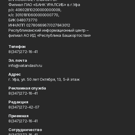
Филиал ПАО «БАНК УРАЛСИБ» в г.Уфа
р/с 40602810200000000009,
к/с 30101810600000000770,
БИК 048073770
ИНН/КПП 0278066967/027843012
Республиканский информационный центр –
филиал АО ИД «Республика Башкортостан»
Телефон
8(347)272-16-41
Эл. почта
info@vatandash.ru
Адрес
г. Уфа, ул. 50 лет Октября, 13, 5-й этаж
Рекламная служба
8(347)272-16-41
Редакция
8(347)272-42-07
Приемная
8(347)272-16-41
Сотрудничество
8(347)272-16-41