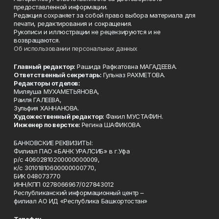
предоставленной информации.
Редакция сохраняет за собой право выбора материала для
печати, редактирования и сокращения.
Рукописи и иллюстрации не рецензируются и не
возвращаются.
Об использовании персональных данных
Главный редактор:
Рашида Рафкатовна МАГАДЕЕВА.
Ответственный секретарь:
Гульназ РАХМЕТОВА.
Редакторы отделов:
Миляуша МУХАМЕТЬЯНОВА,
Раиля ГАЛЕЕВА,
Зульфия ХАННАНОВА.
Художественный редактор:
Факил МУСТАФИН.
Инженер по верстке:
Регина ШАФИКОВА.
БАНКОВСКИЕ РЕКВИЗИТЫ:
Филиал ПАО «БАНК УРАЛСИБ» в г.Уфа
р/с 40602810200000000009,
к/с 30101810600000000770,
БИК 048073770
ИНН/КПП 0278066967/027843012
Республиканский информационный центр –
филиал АО ИД «Республика Башкортостан»