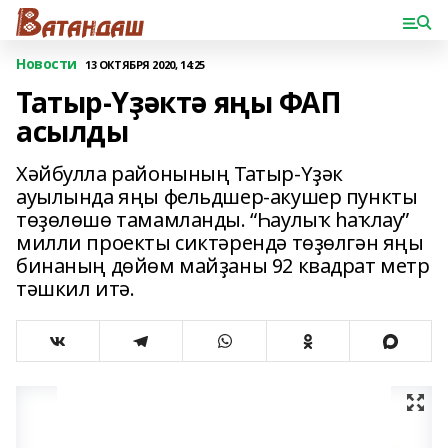
Новости
13 ОКТЯБРЯ 2020, 14:25
Татыр-Үҙәктә яңы ФАП
асылды
Хәйбулла районының Татыр-Үҙәк
ауылында яңы фельдшер-акушер пункты
төҙөлөшө тамамланды. “Һаулыҡ һаҡлау”
милли проекты сиктәрендә төҙөлгән яңы
бинаның дөйөм майҙаны 92 квадрат метр
тәшкил итә.