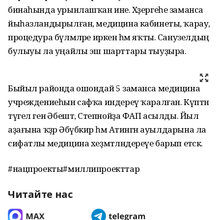
бинаһында урынлашҡан ине. Хәҙергеһе заманса
йыһазландырылған, медицина кабинеты, ҡарау,
процедура бүлмәләре иркен һәм яҡты. Санузелдың
булыуы ла уңайлы эш шарттары тыуҙыра.
Быйыл районда ошондай 5 заманса медицина
учреждениеһын сафҡа индереү ҡаралған. Күптән
түгел генә Әбештә, Степнойҙа ФАП асылды. Йыл
аҙағына ҡәҙәр Әбүбәкир һәм Атингән ауылдарына ла
сифатлы медицина хеҙмәтләндереүе барып етәсәк.
#нацпроекты#миллипроекттар
Читайте нас