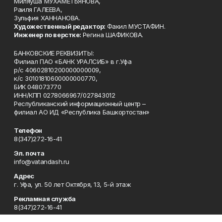
Миляуша МУХАМЕТЬЯНОВА,
Раиля ГАЛЕЕВА,
Зульфия ХАННАНОВА.
Художественный редактор:
Факил МУСТАФИН.
Инженер по верстке:
Регина ШАФИКОВА.
БАНКОВСКИЕ РЕКВИЗИТЫ:
Филиал ПАО «БАНК УРАЛСИБ» в г.Уфа
р/с 40602810200000000009,
к/с 30101810600000000770,
БИК 048073770
ИНН/КПП 0278066967/027843012
Республиканский информационный центр –
филиал АО ИД «Республика Башкортостан»
Телефон
8(347)272-16-41
Эл. почта
info@vatandash.ru
Адрес
г. Уфа, ул. 50 лет Октября, 13, 5-й этаж
Рекламная служба
8(347)272-16-41
Редакция