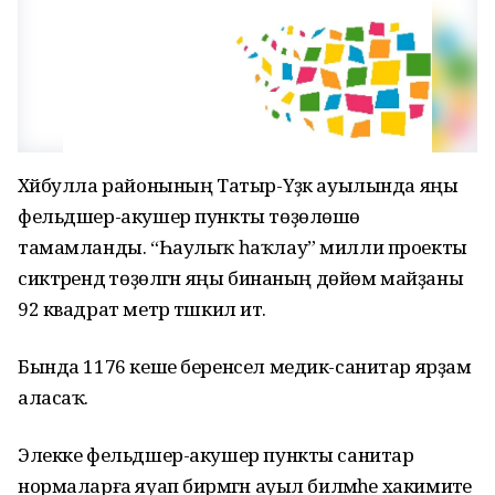
Хәйбулла районының Татыр-Үҙәк ауылында яңы
фельдшер-акушер пункты төҙөлөшө
тамамланды. “Һаулыҡ һаҡлау” милли проекты
сиктәрендә төҙөлгән яңы бинаның дөйөм майҙаны
92 квадрат метр тәшкил итә.
Бында 1176 кеше беренсел медик-санитар ярҙам
аласаҡ.
Элекке фельдшер-акушер пункты санитар
нормаларға яуап бирмәгән ауыл биләмәһе хакимиәте