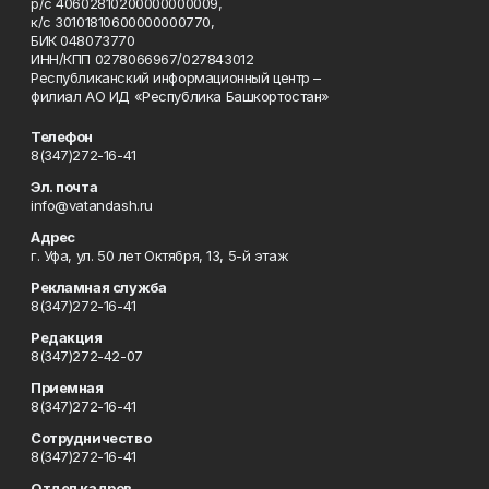
р/с 40602810200000000009,
к/с 30101810600000000770,
БИК 048073770
ИНН/КПП 0278066967/027843012
Республиканский информационный центр –
филиал АО ИД «Республика Башкортостан»
Телефон
8(347)272-16-41
Эл. почта
info@vatandash.ru
Адрес
г. Уфа, ул. 50 лет Октября, 13, 5-й этаж
Рекламная служба
8(347)272-16-41
Редакция
8(347)272-42-07
Приемная
8(347)272-16-41
Сотрудничество
8(347)272-16-41
Отдел кадров