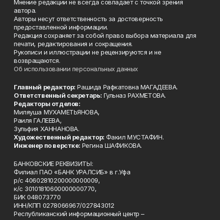
Мнение редакции не всегда совпадает с точкой зрения
автора.
Авторы несут ответственность за достоверность
предоставленной информации.
Редакция сохраняет за собой право выбора материала для
печати, редактирования и сокращения.
Рукописи и иллюстрации не рецензируются и не
возвращаются.
Об использовании персональных данных
Главный редактор:
Рашида Рафкатовна МАГАДЕЕВА.
Ответственный секретарь:
Гульназ РАХМЕТОВА.
Редакторы отделов:
Миляуша МУХАМЕТЬЯНОВА,
Раиля ГАЛЕЕВА,
Зульфия ХАННАНОВА.
Художественный редактор:
Факил МУСТАФИН.
Инженер по верстке:
Регина ШАФИКОВА.
БАНКОВСКИЕ РЕКВИЗИТЫ:
Филиал ПАО «БАНК УРАЛСИБ» в г.Уфа
р/с 40602810200000000009,
к/с 30101810600000000770,
БИК 048073770
ИНН/КПП 0278066967/027843012
Республиканский информационный центр –