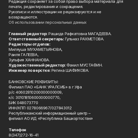
Редакция сохраняет за собой право выбора материала для
печати, редактирования и сокращения.
Рукописи и иллюстрации не рецензируются и не
возвращаются.
Об использовании персональных данных
Главный редактор:
Рашида Рафкатовна МАГАДЕЕВА.
Ответственный секретарь:
Гульназ РАХМЕТОВА.
Редакторы отделов:
Миляуша МУХАМЕТЬЯНОВА,
Раиля ГАЛЕЕВА,
Зульфия ХАННАНОВА.
Художественный редактор:
Факил МУСТАФИН.
Инженер по верстке:
Регина ШАФИКОВА.
БАНКОВСКИЕ РЕКВИЗИТЫ:
Филиал ПАО «БАНК УРАЛСИБ» в г.Уфа
р/с 40602810200000000009,
к/с 30101810600000000770,
БИК 048073770
ИНН/КПП 0278066967/027843012
Республиканский информационный центр –
филиал АО ИД «Республика Башкортостан»
Телефон
8(347)272-16-41