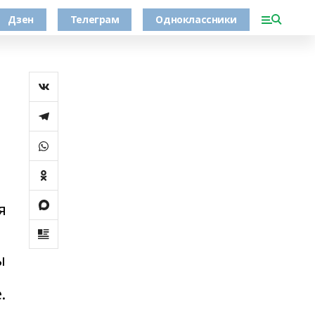
Дзен
Телеграм
Одноклассники
я
ы
.