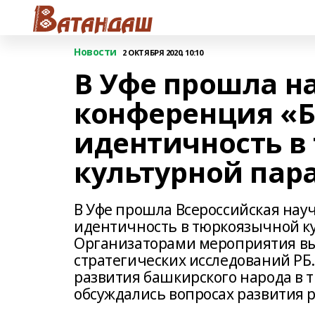
Новости
2 ОКТЯБРЯ 2020, 10:10
В Уфе прошла н
конференция «
идентичность в
культурной пар
В Уфе прошла Всероссийская нау
идентичность в тюркоязычной ку
Организаторами мероприятия вы
стратегических исследований РБ
развития башкирского народа в 
обсуждались вопросах развития 