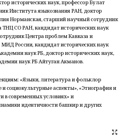
ктор исторических наук, профессор Булат
ник Института языкознания РАН, доктор
Юлия Норманская, старший научный сотрудник
а ТНЦ СО РАН, кандидат исторических наук
отрудник Центра проблем Кавказа и
 МИД России, кандидат исторических наук
кадемии наук РБ, доктор исторических наук,
адемии наук РБ Айтуган Акманов.
екциям: «Языки, литература и фольклор
 и социокультурные аспекты», «Этнография и
и в современных условиях» и
инамики идентичности башкир и других