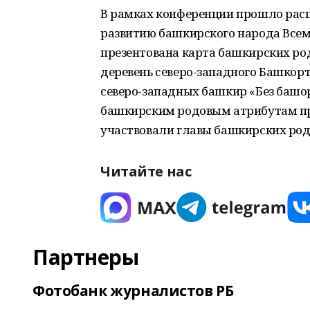
В рамках конференции прошло расш
развитию башкирского народа Всеми
презентована карта башкирских род
деревень северо-западного Башкор
северо-западных башкир «Без башҡо
башкирским родовым атрибутам пр
участвовали главы башкирских род
Читайте нас
Партнеры
Фотобанк журналистов РБ