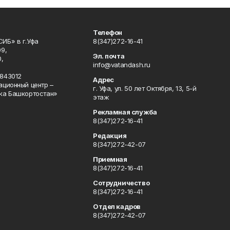
Телефон
ИБ» в г.Уфа
8(347)272-16-41
9,
Эл. почта
,
info@vatandash.ru
843012
Адрес
ационный центр –
г. Уфа, ул. 50 лет Октября, 13, 5-й
ка Башкортостан»
этаж
Рекламная служба
8(347)272-16-41
Редакция
8(347)272-42-07
Приемная
8(347)272-16-41
Сотрудничество
8(347)272-16-41
Отдел кадров
8(347)272-42-07