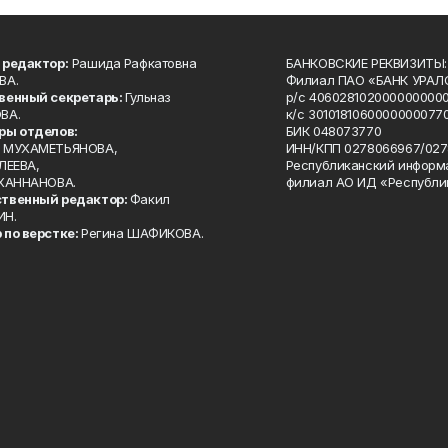
 редактор:
Рашида Рафкатовна
БАНКОВСКИЕ РЕКВИЗИТЫ:
ВА.
Филиал ПАО «БАНК УРАЛС
венный секретарь:
Гульназ
р/с 4060281020000000000
ВА.
к/с 30101810600000000770
ры отделов:
БИК 048073770
 МУХАМЕТЬЯНОВА,
ИНН/КПП 0278066967/027
ЛЕЕВА,
Республиканский информ
 ХАННАНОВА.
филиал АО ИД «Республи
твенный редактор:
Факил
ИН.
 по верстке:
Регина ШАФИКОВА.