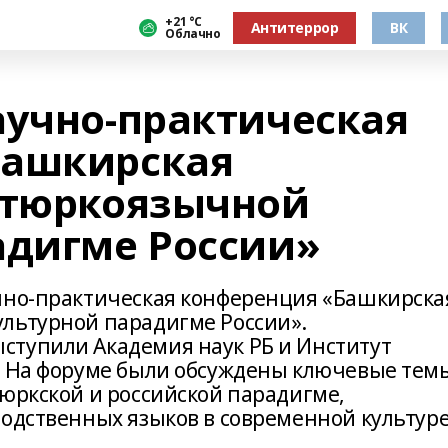
+21 °С
Антитеррор
ВК
Облачно
аучно-практическая
Башкирская
 тюркоязычной
адигме России»
чно-практическая конференция «Башкирска
льтурной парадигме России».
ступили Академия наук РБ и Институт
. На форуме были обсуждены ключевые тем
тюркской и российской парадигме,
родственных языков в современной культуре