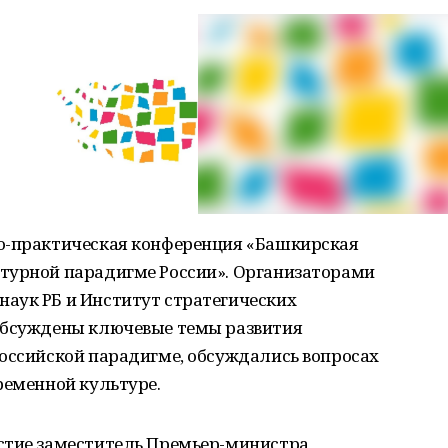
о-практическая конференция «Башкирская
турной парадигме России». Организаторами
аук РБ и Институт стратегических
обсуждены ключевые темы развития
российской парадигме, обсуждались вопросах
ременной культуре.
стие заместитель Премьер-министра