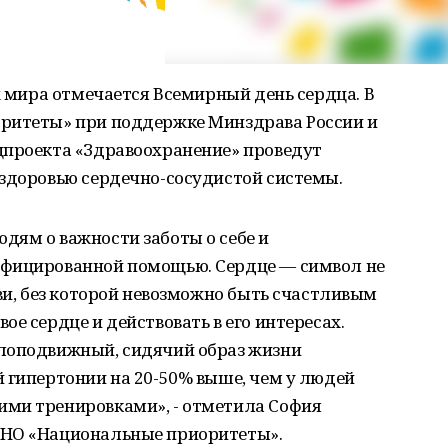
х мира отмечается Всемирный день сердца. В
ритеты» при поддержке Минздрава России и
цпроекта «Здравоохранение» проведут
 здоровью сердечно-сосудистой системы.
дям о важности заботы о себе и
ифицированной помощью. Сердце — символ не
бви, без которой невозможно быть счастливым
е сердце и действовать в его интересах.
лоподвижный, сидячий образ жизни
 гипертонии на 20-50% выше, чем у людей
ми тренировками», - отметила София
АНО «Национальные приоритеты».