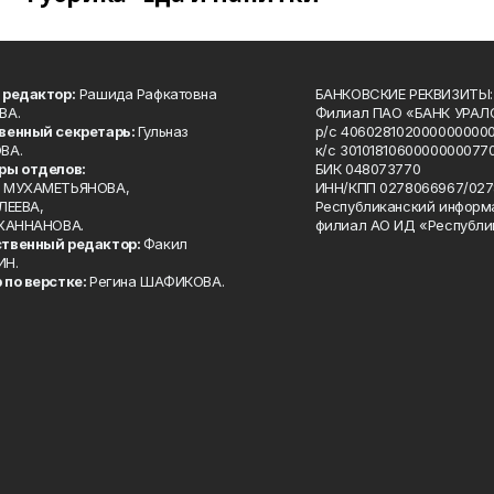
 редактор:
Рашида Рафкатовна
БАНКОВСКИЕ РЕКВИЗИТЫ:
ВА.
Филиал ПАО «БАНК УРАЛС
венный секретарь:
Гульназ
р/с 4060281020000000000
ВА.
к/с 30101810600000000770
ры отделов:
БИК 048073770
 МУХАМЕТЬЯНОВА,
ИНН/КПП 0278066967/027
ЛЕЕВА,
Республиканский информ
 ХАННАНОВА.
филиал АО ИД «Республи
твенный редактор:
Факил
ИН.
 по верстке:
Регина ШАФИКОВА.