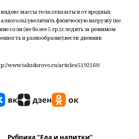
индекс массы тела;отказаться от вредных
 алкоголь);увеличить физическую нагрузку (не
ие соли (не более 5 гр.);следить за режимом
енность и разнообразие);вести дневник
://www.takzdorovo.ru/articles/5192569/
Рубрика "Еда и напитки"