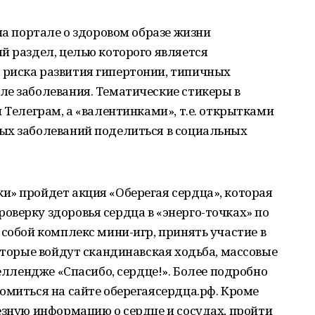
на портале о здоровом образе жизни
й раздел, целью которого является
риска развития гипертонии, типичных
ле заболевания. Тематические стикеры в
 Телеграм, а «валентинками», т.е. открытками
ых заболеваний поделиться в социальных
и» пройдет акция «Оберегая сердца», которая
верку здоровья сердца в «энерго-точках» по
 собой комплекс мини-игр, принять участие в
которые войдут скандинавская ходьба, массовые
челлендже «Спасибо, сердце!». Более подробно
омиться на сайте оберегаясердца.рф. Кроме
езную информацию о сердце и сосудах, пройти