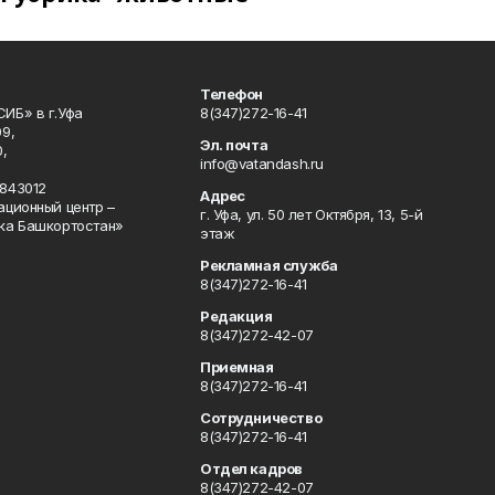
Телефон
ИБ» в г.Уфа
8(347)272-16-41
9,
Эл. почта
,
info@vatandash.ru
843012
Адрес
ационный центр –
г. Уфа, ул. 50 лет Октября, 13, 5-й
ка Башкортостан»
этаж
Рекламная служба
8(347)272-16-41
Редакция
8(347)272-42-07
Приемная
8(347)272-16-41
Сотрудничество
8(347)272-16-41
Отдел кадров
8(347)272-42-07