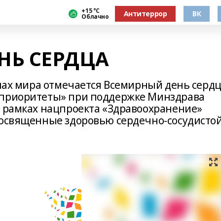
+15 °С
Антитеррор
ВК
Облачно
НЬ СЕРДЦА
анах мира отмечается Всемирный день сердц
 приоритеты» при поддержке Минздрава
в рамках нацпроекта «Здравоохранение»
посвященные здоровью сердечно-сосудисто