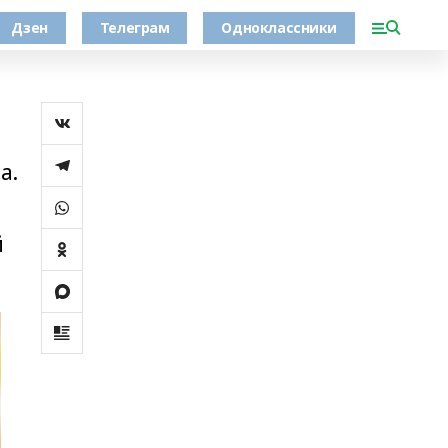
Дзен
Телеграм
Одноклассники
а.
й