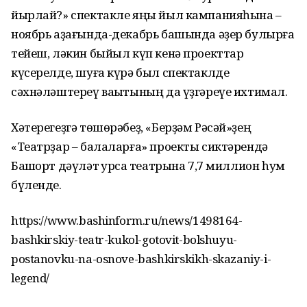
йырлай?» спектакле яңы йыл кампанияһына –
ноябрь аҙағында-декабрь башында әҙер булырға
тейеш, ләкин быйыл күп кенә проекттар
күсерелде, шуға күрә был спектаклде
сәхнәләштереү ваҡытының да үҙгәреүе ихтимал.
Хәтерегеҙгә төшөрәбеҙ, «Берҙәм Рәсәй»ҙең
«Театрҙар – балаларға» проекты сиктәрендә
Башҡорт дәүләт ҡурсаҡ театрына 7,7 миллион һум
бүленде.
https://www.bashinform.ru/news/1498164-
bashkirskiy-teatr-kukol-gotovit-bolshuyu-
postanovku-na-osnove-bashkirskikh-skazaniy-i-
legend/