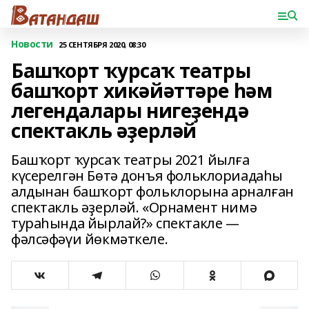
Новости
25 СЕНТЯБРЯ 2020, 08:30
Башҡорт ҡурсаҡ театры
башҡорт хикәйәттәре һәм
легендалары нигеҙендә
спектакль әҙерләй
Башҡорт ҡурсаҡ театры 2021 йылға
күсерелгән Бөтә донъя фольклориадаһы
алдынан башҡорт фольклорына арналған
спектакль әҙерләй. «Орнамент нимә
тураһында йырлай?» спектакле —
фәлсәфәүи йөкмәткеле.