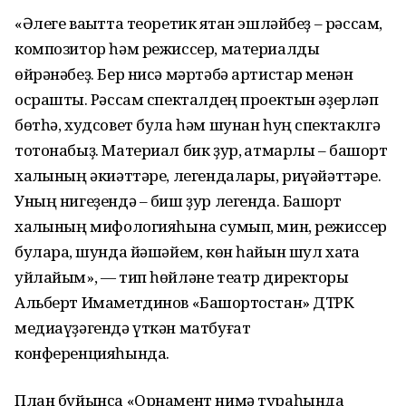
«Әлеге ваҡытта теоретик яҡтан эшләйбеҙ – рәссам,
композитор һәм режиссер, материалды
өйрәнәбеҙ. Бер нисә мәртәбә артистар менән
осраштыҡ. Рәссам спекталдең проектын әҙерләп
бөтһә, худсовет була һәм шунан һуң спектаклгә
тотонабыҙ. Материал бик ҙур, ҡатмарлы – башҡорт
халҡының әкиәттәре, легендалары, риүәйәттәре.
Уның нигеҙендә – биш ҙур легенда. Башҡорт
халҡының мифологияһына сумып, мин, режиссер
булараҡ, шунда йәшәйем, көн һайын шул хаҡта
уйлайым», — тип һөйләне театр директоры
Альберт Имаметдинов «Башҡортостан» ДТРК
медиаүҙәгендә үткән матбуғат
конференцияһында.
План буйынса «Орнамент нимә тураһында