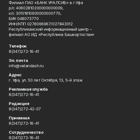
Филиал ПАО «БАНК УРАЛСИБ» в г.Уфа
р/с 40602810200000000009,
к/с 30101810600000000770,
БИК 048073770
ИНН/КПП 0278066967/027843012
Республиканский информационный центр –
филиал АО ИД «Республика Башкортостан»
Телефон
8(347)272-16-41
Эл. почта
info@vatandash.ru
Адрес
г. Уфа, ул. 50 лет Октября, 13, 5-й этаж
Рекламная служба
8(347)272-16-41
Редакция
8(347)272-42-07
Приемная
8(347)272-16-41
Сотрудничество
8(347)272-16-41