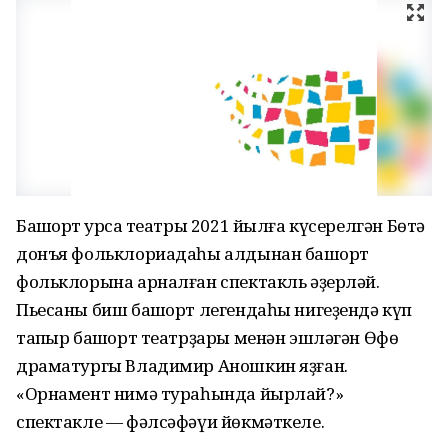
Башҡорт ҡурсаҡ театры 2021 йылға күсерелгән Бөтә
донъя фольклориадаһы алдынан башҡорт
фольклорына арналған спектакль әҙерләй.
Пьесаны биш башҡорт легендаһы нигеҙендә күп
тапҡыр башҡорт театрҙары менән эшләгән Өфө
драматургы Владимир Аношкин яҙған.
«Орнамент нимә тураһында йырлай?»
спектакле — фәлсәфәүи йөкмәткеле.