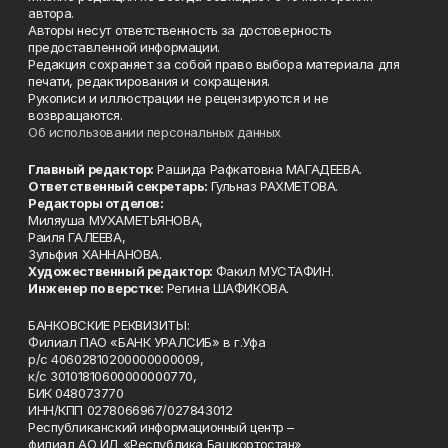
автора.
Авторы несут ответственность за достоверность
предоставленной информации.
Редакция сохраняет за собой право выбора материала для
печати, редактирования и сокращения.
Рукописи и иллюстрации не рецензируются и не
возвращаются.
Об использовании персональных данных
Главный редактор:
Рашида Рафкатовна МАГАДЕЕВА.
Ответственный секретарь:
Гульназ РАХМЕТОВА.
Редакторы отделов:
Миляуша МУХАМЕТЬЯНОВА,
Раиля ГАЛЕЕВА,
Зульфия ХАННАНОВА.
Художественный редактор:
Факил МУСТАФИН.
Инженер по верстке:
Регина ШАФИКОВА.
БАНКОВСКИЕ РЕКВИЗИТЫ:
Филиал ПАО «БАНК УРАЛСИБ» в г.Уфа
р/с 40602810200000000009,
к/с 30101810600000000770,
БИК 048073770
ИНН/КПП 0278066967/027843012
Республиканский информационный центр –
филиал АО ИД «Республика Башкортостан»