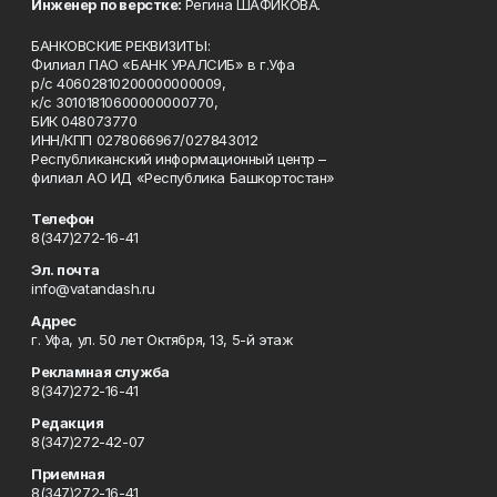
Инженер по верстке:
Регина ШАФИКОВА.
БАНКОВСКИЕ РЕКВИЗИТЫ:
Филиал ПАО «БАНК УРАЛСИБ» в г.Уфа
р/с 40602810200000000009,
к/с 30101810600000000770,
БИК 048073770
ИНН/КПП 0278066967/027843012
Республиканский информационный центр –
филиал АО ИД «Республика Башкортостан»
Телефон
8(347)272-16-41
Эл. почта
info@vatandash.ru
Адрес
г. Уфа, ул. 50 лет Октября, 13, 5-й этаж
Рекламная служба
8(347)272-16-41
Редакция
8(347)272-42-07
Приемная
8(347)272-16-41