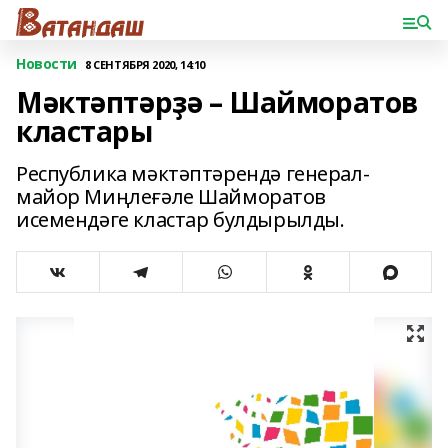
Новости
8 СЕНТЯБРЯ 2020, 14:10
Мәктәптәрҙә – Шайморатов
кластары
Республика мәктәптәрендә генерал-
майор Миңлеғәле Шайморатов
исемендәге кластар булдырылды.