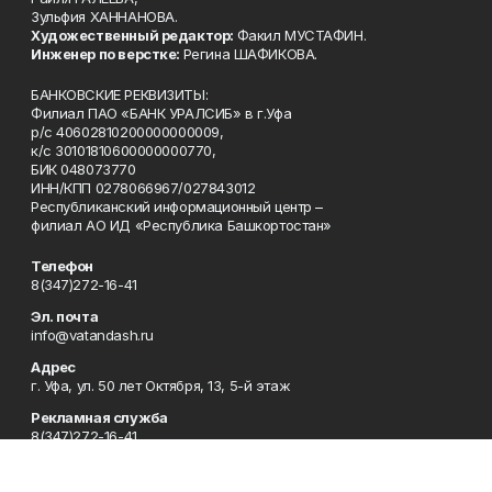
Зульфия ХАННАНОВА.
Художественный редактор:
Факил МУСТАФИН.
Инженер по верстке:
Регина ШАФИКОВА.
БАНКОВСКИЕ РЕКВИЗИТЫ:
Филиал ПАО «БАНК УРАЛСИБ» в г.Уфа
р/с 40602810200000000009,
к/с 30101810600000000770,
БИК 048073770
ИНН/КПП 0278066967/027843012
Республиканский информационный центр –
филиал АО ИД «Республика Башкортостан»
Телефон
8(347)272-16-41
Эл. почта
info@vatandash.ru
Адрес
г. Уфа, ул. 50 лет Октября, 13, 5-й этаж
Рекламная служба
8(347)272-16-41
Редакция
8(347)272-42-07