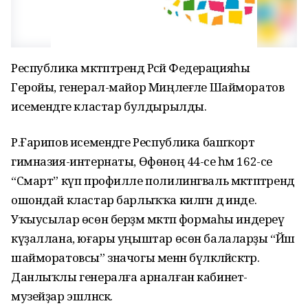
Республика мәктәптәрендә Рәсәй Федерацияһы
Геройы, генерал-майор Миңлеғәле Шайморатов
исемендәге кластар булдырылды.
Р.Ғарипов исемендәге Республика башҡорт
гимназия-интернаты, Өфөнөң 44-се һәм 162-се
“Смарт” күп профилле полилингваль мәктәптәрендә
ошондай кластар барлыҡҡа килгән дә инде.
Уҡыусылар өсөн берҙәм мәктәп формаһы индереү
күҙаллана, юғары уңыштар өсөн балаларҙы “Йәш
шайморатовсы” значогы менән бүләкләйәсәктәр.
Данлыҡлы генералға арналған кабинет-
музейҙар эшләнәсәк.