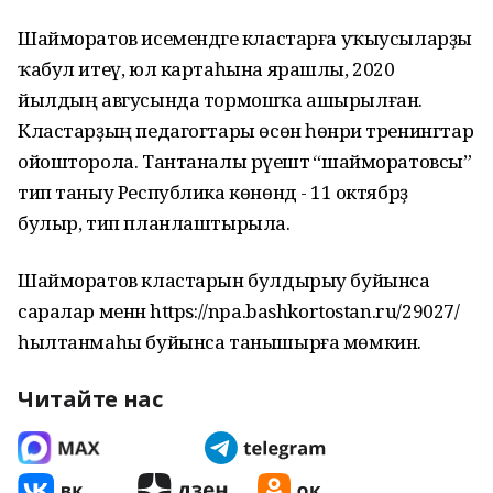
Шайморатов исемендәге кластарға уҡыусыларҙы
ҡабул итеү, юл картаһына ярашлы, 2020
йылдың авгусында тормошҡа ашырылған.
Кластарҙың педагогтары өсөн һөнәри тренингтар
ойошторола. Тантаналы рәүештә “шайморатовсы”
тип таныу Республика көнөндә - 11 октябрҙә
булыр, тип планлаштырыла.
Шайморатов кластарын булдырыу буйынса
саралар менән https://npa.bashkortostan.ru/29027/
һылтанмаһы буйынса танышырға мөмкин.
Читайте нас