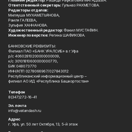
Главный редактор:
Рашида Рафкатовна МАГАДЕЕВА.
Ответственный секретарь:
Гульназ РАХМЕТОВА.
Редакторы отделов:
Миляуша МУХАМЕТЬЯНОВА,
Раиля ГАЛЕЕВА,
Зульфия ХАННАНОВА.
Художественный редактор:
Факил МУСТАФИН.
Инженер по верстке:
Регина ШАФИКОВА.
БАНКОВСКИЕ РЕКВИЗИТЫ:
Филиал ПАО «БАНК УРАЛСИБ» в г.Уфа
р/с 40602810200000000009,
к/с 30101810600000000770,
БИК 048073770
ИНН/КПП 0278066967/027843012
Республиканский информационный центр –
филиал АО ИД «Республика Башкортостан»
Телефон
8(347)272-16-41
Эл. почта
info@vatandash.ru
Адрес
г. Уфа, ул. 50 лет Октября, 13, 5-й этаж