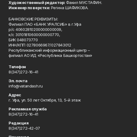
Художественный редактор:
Факил МУСТАФИН.
Инженер по верстке:
Регина ШАФИКОВА.
БАНКОВСКИЕ РЕКВИЗИТЫ:
Филиал ПАО «БАНК УРАЛСИБ» в г.Уфа
р/с 40602810200000000009,
к/с 30101810600000000770,
БИК 048073770
ИНН/КПП 0278066967/027843012
Республиканский информационный центр –
филиал АО ИД «Республика Башкортостан»
Телефон
8(347)272-16-41
Эл. почта
info@vatandash.ru
Адрес
г. Уфа, ул. 50 лет Октября, 13, 5-й этаж
Рекламная служба
8(347)272-16-41
Редакция
8(347)272-42-07