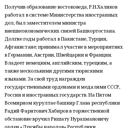
Получив образование востоковеда, Р.Н.Халиков
работал в системе Министерства иностранных
дел, был заместителем министра
внешнеэкономических связей Башкортостана.
Долгие годы работал в Пакистане, Турции,
Афганистане; принимал участие в мероприятиях
в Германии, Австрии, Швейцарии и Франции.
Владеет немецким, английским, турецким, а
также несколькими другими тюркскими
языками. За свой труд награжден
государственными орденами и медалями СССР,
России и иностранных государств. На Пятом
Всемирном курултае башкир Глава республики
Радий Фаритович Хабиров в торжественной
обстановке вручил Ришату Нурахмановичу
орден «Дружбы народов» Республики